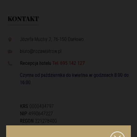
KONTAKT
Józefa Muchy 2, 76-150 Darłowo
biuro@rozawiatrow.pl
Recepcja hotelu
Tel.
695 142 127
Czynna od października do kwietnia w godzinach 8:00 do
16:00
KRS
0000434797
NIP
4990647227
REGON
321278400
WPŁATY