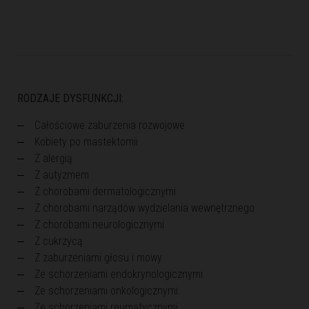
RODZAJE DYSFUNKCJI:
Całościowe zaburzenia rozwojowe
Kobiety po mastektomii
Z alergią
Z autyzmem
Z chorobami dermatologicznymi
Z chorobami narządów wydzielania wewnętrznego
Z chorobami neurologicznymi
Z cukrzycą
Z zaburzeniami głosu i mowy
Ze schorzeniami endokrynologicznymi
Ze schorzeniami onkologicznymi
Ze schorzeniami reumatycznymi