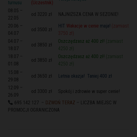
turnusu
(Uczestnik)
08.05 –
od 3220 zł
NAJNIŻSZA CENA W SEZONIE!
22.05
20.06 –
HIT
Wakacje w cenie
maja!
(zamiast
od 3500 zł
04.07
3750 zł)
04.07 –
Oszczędzasz aż 400 zł!
(zamiast
od 3850 zł
18.07
4250 zł)
18.07 –
Oszczędzasz aż 400 zł!
(zamiast
od 3850 zł
01.08
4250 zł)
15.08 –
od 3650 zł
Letnia okazja! Taniej 400 zł
29.08
12.09 –
od 3300 zł
Spokój i zdrowie w super cenie!
26.09
695 142 127 –
DZWOŃ TERAZ
– LICZBA MIEJSC W
PROMOCJI OGRANICZONA