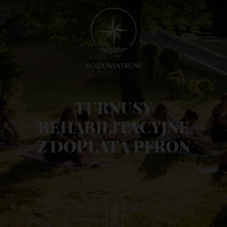
Menu
TURNUSY
REHABILITACYJNE
Z DOPŁATĄ PFRON
Przewiń