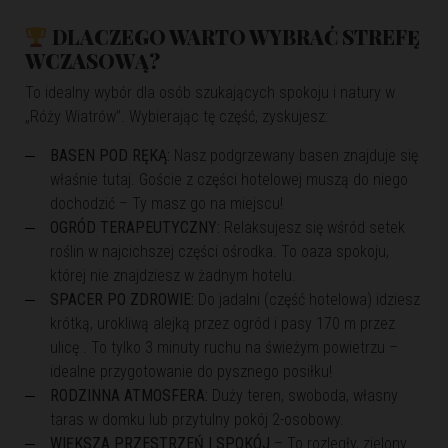
DLACZEGO WARTO WYBRAĆ STREFĘ
WCZASOWĄ?
To idealny wybór dla osób szukających spokoju i natury w
„Róży Wiatrów”. Wybierając tę część, zyskujesz:
BASEN POD RĘKĄ:
Nasz podgrzewany basen znajduje się
właśnie tutaj. Goście z części hotelowej muszą do niego
dochodzić – Ty masz go na miejscu!
OGRÓD TERAPEUTYCZNY:
Relaksujesz się wśród setek
roślin w najcichszej części ośrodka. To oaza spokoju,
której nie znajdziesz w żadnym hotelu.
SPACER PO ZDROWIE:
Do jadalni (część hotelowa) idziesz
krótką, urokliwą alejką przez ogród i pasy 170 m przez
ulicę . To tylko 3 minuty ruchu na świeżym powietrzu –
idealne przygotowanie do pysznego posiłku!
RODZINNA ATMOSFERA:
Duży teren, swoboda, własny
taras w domku lub przytulny pokój 2-osobowy.
WIĘKSZA PRZESTRZEŃ I SPOKÓJ
– To rozległy, zielony