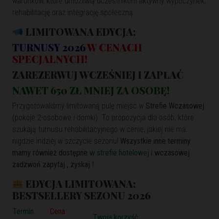
warunków, które umożliwią uczestnikom aktywny wypoczynek,
rehabilitację oraz integrację społeczną.
LIMITOWANA EDYCJA:
TURNUSY 2026
W CENACH
SPECJALNYCH!
ZAREZERWUJ WCZEŚNIEJ I ZAPŁAĆ
NAWET 650 ZŁ MNIEJ ZA OSOBĘ!
Przygotowaliśmy limitowaną pulę miejsc w
Strefie Wczasowej
(pokoje 2-osobowe i domki). To propozycja dla osób, które
szukają turnusu rehabilitacyjnego w cenie, jakiej nie ma
nigdzie indziej w szczycie sezonu!
Wszystkie inne terminy
mamy również dostępne
w strefie hotelowej
i wczasowej
zadzwoń zapytaj , zyskaj !
EDYCJA LIMITOWANA:
BESTSELLERY SEZONU 2026
Termin
Cena
Twoja korzyść