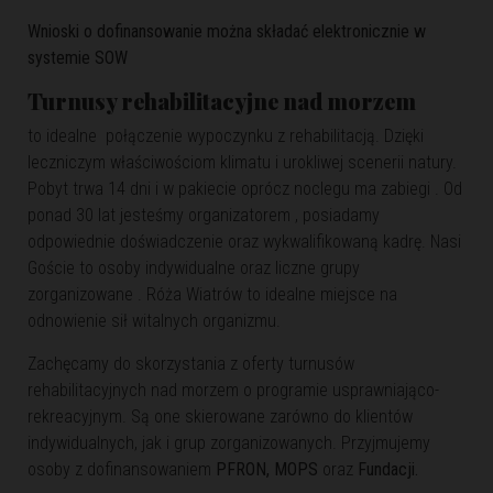
Wnioski o dofinansowanie można składać elektronicznie w
systemie
SOW
Turnusy rehabilitacyjne nad morzem
to idealne połączenie wypoczynku z rehabilitacją. Dzięki
leczniczym właściwościom klimatu i urokliwej scenerii natury.
Pobyt trwa 14 dni i w pakiecie oprócz noclegu ma zabiegi . Od
ponad 30 lat jesteśmy organizatorem , posiadamy
odpowiednie doświadczenie oraz wykwalifikowaną kadrę. Nasi
Goście to osoby indywidualne oraz liczne grupy
zorganizowane . Róża Wiatrów to idealne
miejsce na
odnowienie sił witalnych organizmu.
Zachęcamy do skorzystania z oferty turnusów
rehabilitacyjnych nad morzem o programie
usprawniająco-
rekreacyjnym. Są one skierowane zarówno do klientów
indywidualnych, jak i grup
zorganizowanych. Przyjmujemy
osoby z dofinansowaniem
PFRON, MOPS
oraz
Fundacji.