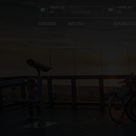
+48 695 142
KLIENCI
+48 943 142
127
INDYWIDUALNI
127
OŚRODEK
NOCLEGI
REHABILITA