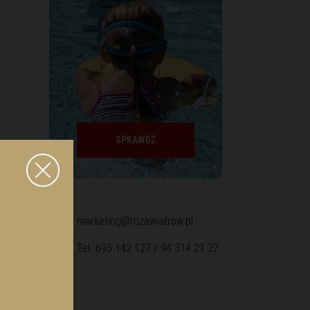
SPRAWDŹ
marketing@rozawiatrow.pl
Tel. 695 142 127 / 94 314 21 27