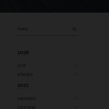
2026
LUTY
02
STYCZEŃ
20
2025
GRUDZIEŃ
05
LISTOPAD
04