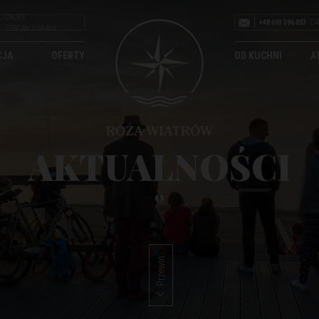
GRUPY
+48 693 396 053
CA
ZORGANIZOWANE
CJA
OFERTY
OD KUCHNI
A
AKTUALNOŚCI
0
Przewiń