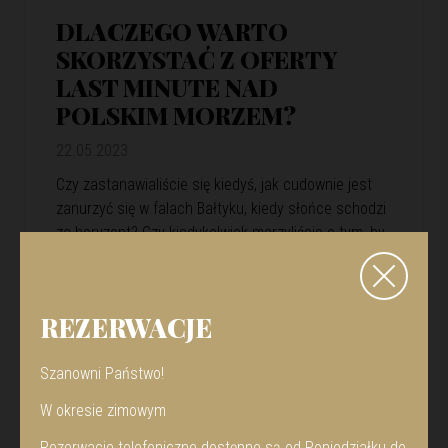
DLACZEGO WARTO
SKORZYSTAĆ Z OFERTY
LAST MINUTE NAD
POLSKIM MORZEM?
22.05.2023
Czy zastanawialiście się kiedyś, jak cudownie jest
zanurzyć się w falach Bałtyku, kiedy słońce schodzi
za horyzont? Czy kiedykolwiek marzyliście o tym, by
na spontan otworzyć oczy i zobaczyć przed sobą
rozciągający się złocisty piasek i turkusowe fale?
Jeśli tak, to dobrze trafiliście. Oferty last minute
REZERWACJE
nad morzem z basenem to nie tylko możliwość
spełnienia tych marzeń. To także szereg korzyści,
Szanowni Państwo!
które warto rozważyć. …
View Article
W okresie zimowym
Czytaj więcej >
Rezerwacje telefoniczne dostępne są od Poniedziałku do