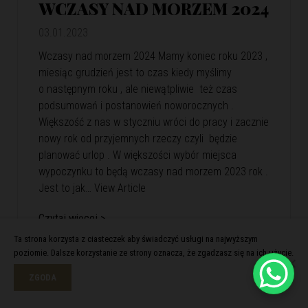
WCZASY NAD MORZEM 2024
03.01.2023
Wczasy nad morzem 2024 Mamy koniec roku 2023 ,
miesiąc grudzień jest to czas kiedy myślimy
o następnym roku , ale niewątpliwie też czas
podsumowań i postanowień noworocznych .
Większość z nas w styczniu wróci do pracy i zacznie
nowy rok od przyjemnych rzeczy czyli będzie
planować urlop . W większości wybór miejsca
wypoczynku to będą wczasy nad morzem 2023 rok .
Jest to jak…
View Article
Czytaj więcej >
Ta strona korzysta z ciasteczek aby świadczyć usługi na najwyższym
poziomie. Dalsze korzystanie ze strony oznacza, że zgadzasz się na ich użycie.
ZGODA