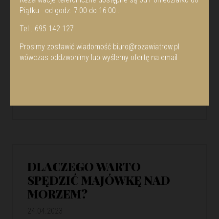
Piątku od godz. 7:00 do 16:00 .
Tel . 695 142 127
Prosimy zostawić wiadomość
biuro@rozawiatrow.pl
wówczas oddzwonimy lub wyślemy ofertę na email
DLACZEGO WARTO
SPĘDZIĆ MAJÓWKĘ NAD
MORZEM?
24.04.2023