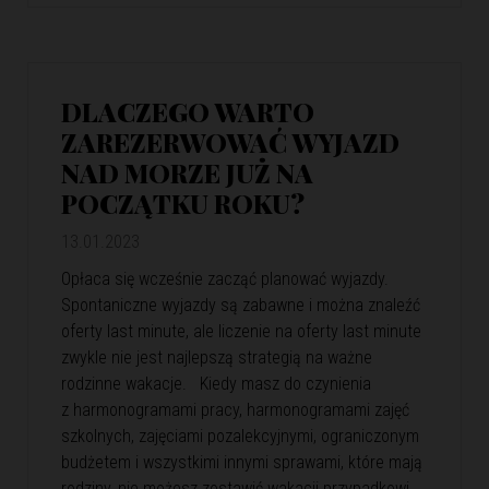
DLACZEGO WARTO
ZAREZERWOWAĆ WYJAZD
NAD MORZE JUŻ NA
POCZĄTKU ROKU?
13.01.2023
Opłaca się wcześnie zacząć planować wyjazdy.
Spontaniczne wyjazdy są zabawne i można znaleźć
oferty last minute, ale liczenie na oferty last minute
zwykle nie jest najlepszą strategią na ważne
rodzinne wakacje. Kiedy masz do czynienia
z harmonogramami pracy, harmonogramami zajęć
szkolnych, zajęciami pozalekcyjnymi, ograniczonym
budżetem i wszystkimi innymi sprawami, które mają
rodziny, nie możesz zostawić wakacji przypadkowi.