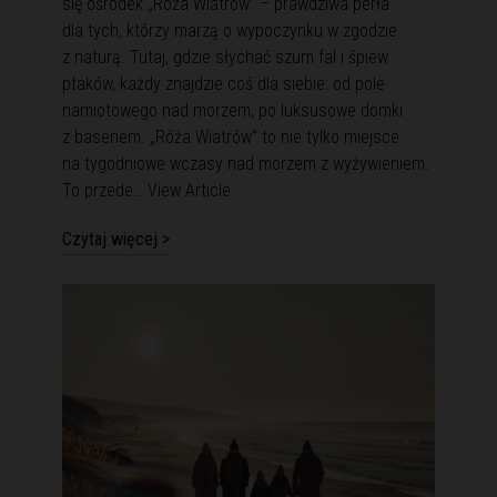
się ośrodek „Róża Wiatrów” – prawdziwa perła
dla tych, którzy marzą o wypoczynku w zgodzie
z naturą. Tutaj, gdzie słychać szum fal i śpiew
ptaków, każdy znajdzie coś dla siebie: od pole
namiotowego nad morzem, po luksusowe domki
z basenem. „Róża Wiatrów” to nie tylko miejsce
na tygodniowe wczasy nad morzem z wyżywieniem.
To przede…
View Article
Czytaj więcej >