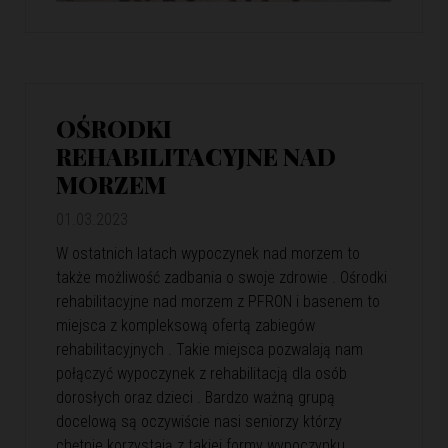
OŚRODKI
REHABILITACYJNE NAD
MORZEM
01.03.2023
W ostatnich latach wypoczynek nad morzem to
także możliwość zadbania o swoje zdrowie . Ośrodki
rehabilitacyjne nad morzem z PFRON i basenem to
miejsca z kompleksową ofertą zabiegów
rehabilitacyjnych . Takie miejsca pozwalają nam
połączyć wypoczynek z rehabilitacją dla osób
dorosłych oraz dzieci . Bardzo ważną grupą
docelową są oczywiście nasi seniorzy którzy
chętnie korzystają z takiej formy wypoczynku .