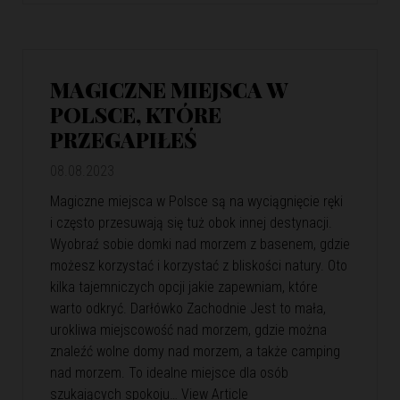
MAGICZNE MIEJSCA W
POLSCE, KTÓRE
PRZEGAPIŁEŚ
08.08.2023
Magiczne miejsca w Polsce są na wyciągnięcie ręki
i często przesuwają się tuż obok innej destynacji.
Wyobraź sobie domki nad morzem z basenem, gdzie
możesz korzystać i korzystać z bliskości natury. Oto
kilka tajemniczych opcji jakie zapewniam, które
warto odkryć. Darłówko Zachodnie Jest to mała,
urokliwa miejscowość nad morzem, gdzie można
znaleźć wolne domy nad morzem, a także camping
nad morzem. To idealne miejsce dla osób
szukających spokoju…
View Article