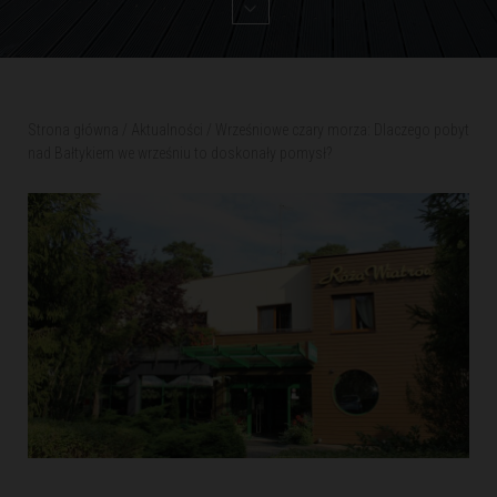
Strona główna
/
Aktualności
/
Wrześniowe czary morza: Dlaczego pobyt
nad Bałtykiem we wrześniu to doskonały pomysł?