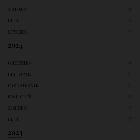
MARZEC
08
LUTY
03
STYCZEŃ
02
2024
GRUDZIEŃ
06
LISTOPAD
01
PAŹDZIERNIK
01
KWIECIEŃ
03
MARZEC
03
LUTY
05
2023