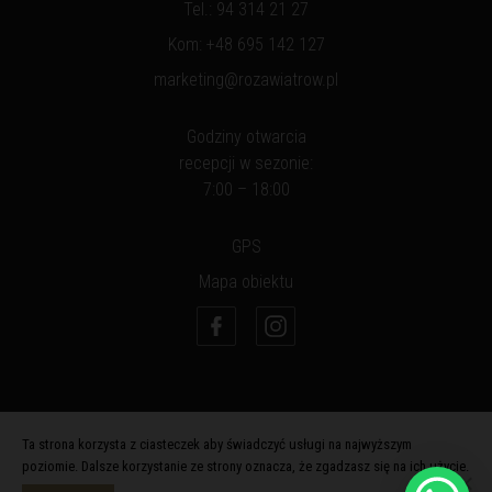
Tel.:
94 314 21 27
Kom:
+48 695 142 127
marketing@rozawiatrow.pl
Godziny otwarcia
recepcji w sezonie:
7:00 – 18:00
GPS
Mapa obiektu
Ta strona korzysta z ciasteczek aby świadczyć usługi na najwyższym
poziomie. Dalsze korzystanie ze strony oznacza, że zgadzasz się na ich użycie.
2026 © RÓŻA WIATRÓW