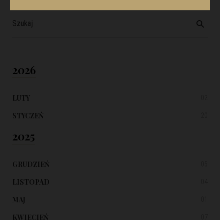
2026
LUTY
02
STYCZEŃ
20
2025
GRUDZIEŃ
05
LISTOPAD
04
MAJ
01
KWIECIEŃ
07