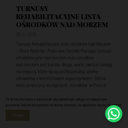
TURNUSY
REHABILITACYJNE LISTA
OŚRODKÓW NAD MORZEM
08.01.2026
Turnusy Rehabilitacyjne lista ośrodków nad Morzem
– Róża Wiatrów i Polecane Ośrodki Planując turnusy
rehabilitacyjne nad morzem lista ośrodków
nad morzem jest bardzo długa, warto zwrócić uwagę
na miejsca, które łączą profesjonalną opiekę
zdrowotną z komfortowym wypoczynkiem. Wśród
wielu propozycji dostępnych ośrodków w Polsce
szczególnie wyróżnia się kompleks wypoczynkowy
Róża Wiatrów. Oferuje skuteczną rehabilitację
Ta strona korzysta z ciasteczek aby świadczyć usługi na najwyższym
poziomie. Dalsze korzystanie ze strony oznacza, że zgadzasz się na ich użycie.
i relaks w malowniczej nadmorskiej scenerii. Róża
Wiatrów – Komfortowa…
View Article
ZGODA
Czytaj więcej >