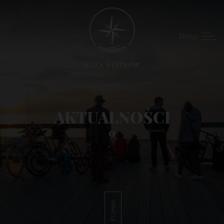
Menu
AKTUALNOŚCI
0
Przewiń