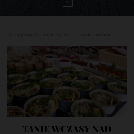
Strona główna
/
Aktualności
/
domek nad morzem z basenem
TANIE WCZASY NAD