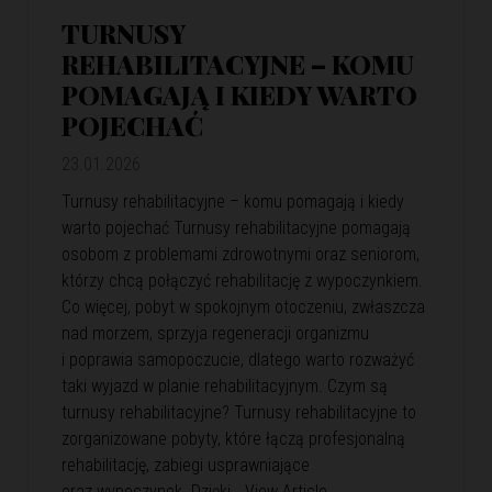
TURNUSY
REHABILITACYJNE – KOMU
POMAGAJĄ I KIEDY WARTO
POJECHAĆ
23.01.2026
Turnusy rehabilitacyjne – komu pomagają i kiedy
warto pojechać Turnusy rehabilitacyjne pomagają
osobom z problemami zdrowotnymi oraz seniorom,
którzy chcą połączyć rehabilitację z wypoczynkiem.
Co więcej, pobyt w spokojnym otoczeniu, zwłaszcza
nad morzem, sprzyja regeneracji organizmu
i poprawia samopoczucie, dlatego warto rozważyć
taki wyjazd w planie rehabilitacyjnym. Czym są
turnusy rehabilitacyjne? Turnusy rehabilitacyjne to
zorganizowane pobyty, które łączą profesjonalną
rehabilitację, zabiegi usprawniające
oraz wypoczynek. Dzięki…
View Article