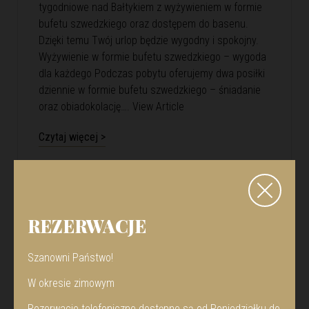
tygodniowe nad Bałtykiem z wyżywieniem w formie
bufetu szwedzkiego oraz dostępem do basenu.
Dzięki temu Twój urlop będzie wygodny i spokojny.
Wyżywienie w formie bufetu szwedzkiego – wygoda
dla każdego Podczas pobytu oferujemy dwa posiłki
dziennie w formie bufetu szwedzkiego – śniadanie
oraz obiadokolację….
View Article
Czytaj więcej >
REZERWACJE
Szanowni Państwo!
W okresie zimowym
Rezerwacje telefoniczne dostępne są od Poniedziałku do