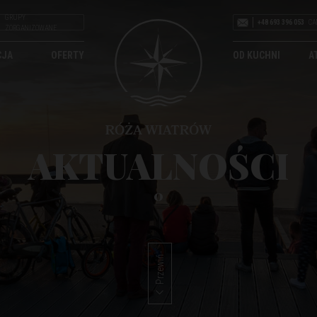
GRUPY
+48 693 396 053
CA
ZORGANIZOWANE
CJA
OFERTY
OD KUCHNI
A
AKTUALNOŚCI
0
Przewiń