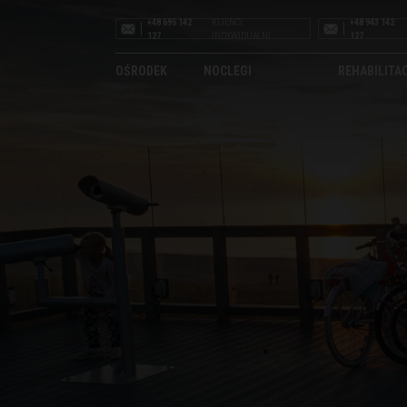
+48 695 142
KLIENCI
+48 943 142
127
INDYWIDUALNI
127
OŚRODEK
NOCLEGI
REHABILITA