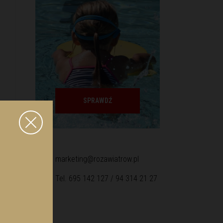
SPRAWDŹ
marketing@rozawiatrow.pl
Tel. 695 142 127 / 94 314 21 27