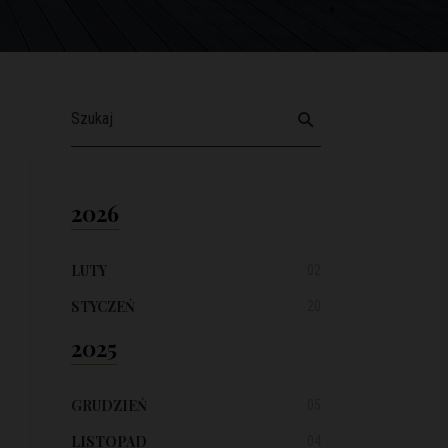
2026
LUTY
02
STYCZEŃ
20
2025
GRUDZIEŃ
05
LISTOPAD
04