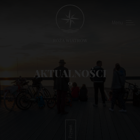
Menu
AKTUALNOŚCI
0
Przewiń