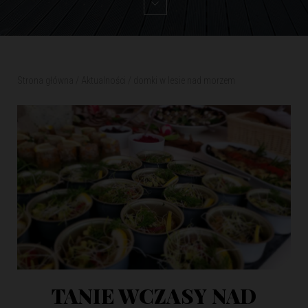
Strona główna
/
Aktualności
/
domki w lesie nad morzem
TANIE WCZASY NAD