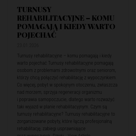
TURNUSY
REHABILITACYJNE – KOMU
POMAGAJĄ I KIEDY WARTO
POJECHAĆ
23.01.2026
Turnusy rehabilitacyjne – komu pomagają i kiedy
warto pojechać Turnusy rehabilitacyjne pomagają
osobom z problemami zdrowotnymi oraz seniorom,
którzy chcą połączyć rehabilitację z wypoczynkiem.
Co więcej, pobyt w spokojnym otoczeniu, zwłaszcza
nad morzem, sprzyja regeneracji organizmu
i poprawia samopoczucie, dlatego warto rozważyć
taki wyjazd w planie rehabilitacyjnym. Czym są
turnusy rehabilitacyjne? Turnusy rehabilitacyjne to
zorganizowane pobyty, które łączą profesjonalną
rehabilitację, zabiegi usprawniające
oraz wypoczynek. Dzięki…
View Article