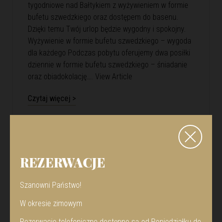
tygodniowe nad Bałtykiem z wyżywieniem w formie
bufetu szwedzkiego oraz dostępem do basenu.
Dzięki temu Twój urlop będzie wygodny i spokojny.
Wyżywienie w formie bufetu szwedzkiego – wygoda
dla każdego Podczas pobytu oferujemy dwa posiłki
dziennie w formie bufetu szwedzkiego – śniadanie
oraz obiadokolację….
View Article
Czytaj więcej >
REZERWACJE
Szanowni Państwo!
W okresie zimowym
Rezerwacje telefoniczne dostępne są od Poniedziałku do