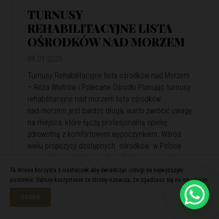
TURNUSY
REHABILITACYJNE LISTA
OŚRODKÓW NAD MORZEM
08.01.2026
Turnusy Rehabilitacyjne lista ośrodków nad Morzem
– Róża Wiatrów i Polecane Ośrodki Planując turnusy
rehabilitacyjne nad morzem lista ośrodków
nad morzem jest bardzo długa, warto zwrócić uwagę
na miejsca, które łączą profesjonalną opiekę
zdrowotną z komfortowym wypoczynkiem. Wśród
wielu propozycji dostępnych ośrodków w Polsce
szczególnie wyróżnia się kompleks wypoczynkowy
Róża Wiatrów. Oferuje skuteczną rehabilitację
Ta strona korzysta z ciasteczek aby świadczyć usługi na najwyższym
poziomie. Dalsze korzystanie ze strony oznacza, że zgadzasz się na ich użycie.
i relaks w malowniczej nadmorskiej scenerii. Róża
Wiatrów – Komfortowa…
View Article
ZGODA
Czytaj więcej >