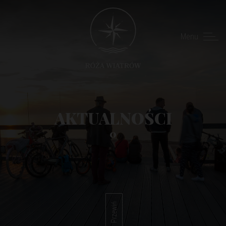
Menu
AKTUALNOŚCI
0
Przewiń