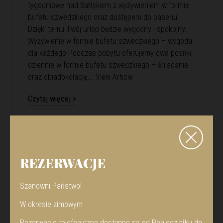
tygodniowe nad Bałtykiem z wyżywieniem w formie
bufetu szwedzkiego oraz dostępem do basenu.
Dzięki temu Twój urlop będzie wygodny i spokojny.
Wyżywienie w formie bufetu szwedzkiego – wygoda
dla każdego Podczas pobytu oferujemy dwa posiłki
dziennie w formie bufetu szwedzkiego – śniadanie
oraz obiadokolację….
View Article
Czytaj więcej >
REZERWACJE
Szanowni Państwo!
W okresie zimowym
Rezerwacje telefoniczne dostępne są od Poniedziałku do