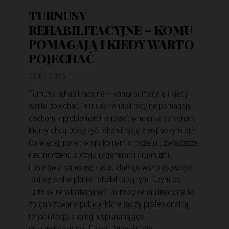
TURNUSY
REHABILITACYJNE – KOMU
POMAGAJĄ I KIEDY WARTO
POJECHAĆ
23.01.2026
Turnusy rehabilitacyjne – komu pomagają i kiedy
warto pojechać Turnusy rehabilitacyjne pomagają
osobom z problemami zdrowotnymi oraz seniorom,
którzy chcą połączyć rehabilitację z wypoczynkiem.
Co więcej, pobyt w spokojnym otoczeniu, zwłaszcza
nad morzem, sprzyja regeneracji organizmu
i poprawia samopoczucie, dlatego warto rozważyć
taki wyjazd w planie rehabilitacyjnym. Czym są
turnusy rehabilitacyjne? Turnusy rehabilitacyjne to
zorganizowane pobyty, które łączą profesjonalną
rehabilitację, zabiegi usprawniające
oraz wypoczynek. Dzięki…
View Article