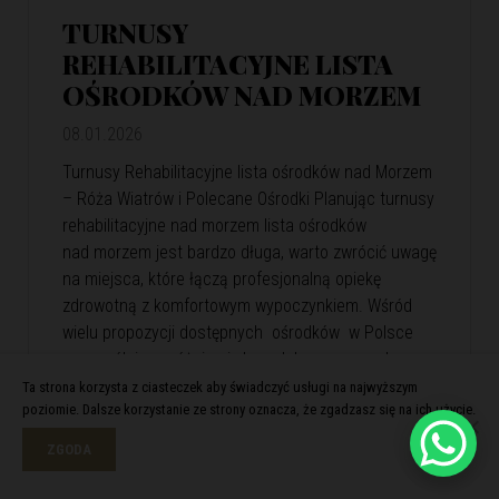
TURNUSY
REHABILITACYJNE LISTA
OŚRODKÓW NAD MORZEM
08.01.2026
Turnusy Rehabilitacyjne lista ośrodków nad Morzem
– Róża Wiatrów i Polecane Ośrodki Planując turnusy
rehabilitacyjne nad morzem lista ośrodków
nad morzem jest bardzo długa, warto zwrócić uwagę
na miejsca, które łączą profesjonalną opiekę
zdrowotną z komfortowym wypoczynkiem. Wśród
wielu propozycji dostępnych ośrodków w Polsce
szczególnie wyróżnia się kompleks wypoczynkowy
Róża Wiatrów. Oferuje skuteczną rehabilitację
Ta strona korzysta z ciasteczek aby świadczyć usługi na najwyższym
poziomie. Dalsze korzystanie ze strony oznacza, że zgadzasz się na ich użycie.
i relaks w malowniczej nadmorskiej scenerii. Róża
Wiatrów – Komfortowa…
View Article
ZGODA
Czytaj więcej >