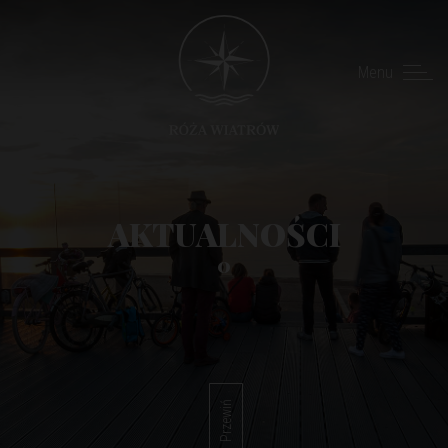
Menu
AKTUALNOŚCI
0
Przewiń