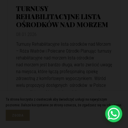
TURNUSY
REHABILITACYJNE LISTA
OŚRODKÓW NAD MORZEM
08.01.2026
Turnusy Rehabilitacyjne lista ośrodków nad Morzem
– Róża Wiatrów i Polecane Ośrodki Planując turnusy
rehabilitacyjne nad morzem lista ośrodków
nad morzem jest bardzo długa, warto zwrócić uwagę
na miejsca, które łączą profesjonalną opiekę
zdrowotną z komfortowym wypoczynkiem. Wśród
wielu propozycji dostępnych ośrodków w Polsce
szczególnie wyróżnia się kompleks wypoczynkowy
Róża Wiatrów. Oferuje skuteczną rehabilitację
Ta strona korzysta z ciasteczek aby świadczyć usługi na najwyższym
poziomie. Dalsze korzystanie ze strony oznacza, że zgadzasz się na ich użycie.
i relaks w malowniczej nadmorskiej scenerii. Róża
Wiatrów – Komfortowa…
View Article
ZGODA
Czytaj więcej >