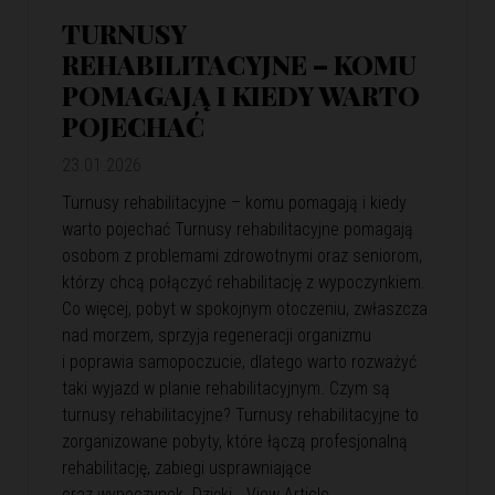
TURNUSY
REHABILITACYJNE – KOMU
POMAGAJĄ I KIEDY WARTO
POJECHAĆ
23.01.2026
Turnusy rehabilitacyjne – komu pomagają i kiedy
warto pojechać Turnusy rehabilitacyjne pomagają
osobom z problemami zdrowotnymi oraz seniorom,
którzy chcą połączyć rehabilitację z wypoczynkiem.
Co więcej, pobyt w spokojnym otoczeniu, zwłaszcza
nad morzem, sprzyja regeneracji organizmu
i poprawia samopoczucie, dlatego warto rozważyć
taki wyjazd w planie rehabilitacyjnym. Czym są
turnusy rehabilitacyjne? Turnusy rehabilitacyjne to
zorganizowane pobyty, które łączą profesjonalną
rehabilitację, zabiegi usprawniające
oraz wypoczynek. Dzięki…
View Article