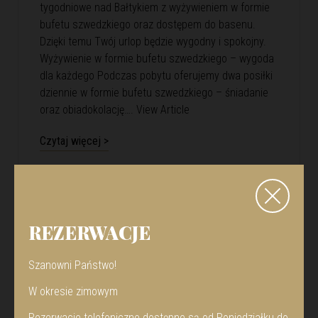
tygodniowe nad Bałtykiem z wyżywieniem w formie
bufetu szwedzkiego oraz dostępem do basenu.
Dzięki temu Twój urlop będzie wygodny i spokojny.
Wyżywienie w formie bufetu szwedzkiego – wygoda
dla każdego Podczas pobytu oferujemy dwa posiłki
dziennie w formie bufetu szwedzkiego – śniadanie
oraz obiadokolację….
View Article
Czytaj więcej >
REZERWACJE
Szanowni Państwo!
W okresie zimowym
Rezerwacje telefoniczne dostępne są od Poniedziałku do