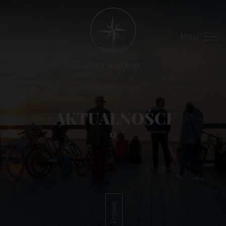
Menu
AKTUALNOŚCI
0
Przewiń