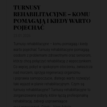
TURNUSY
REHABILITACYJNE – KOMU
POMAGAJĄ I KIEDY WARTO
POJECHAĆ
23.01.2026
Turnusy rehabilitacyjne – komu pomagają i kiedy
warto pojechać Turnusy rehabilitacyjne pomagają
osobom z problemami zdrowotnymi oraz seniorom,
którzy chcą połączyć rehabilitację z wypoczynkiem.
Co więcej, pobyt w spokojnym otoczeniu, zwłaszcza
nad morzem, sprzyja regeneracji organizmu
i poprawia samopoczucie, dlatego warto rozważyć
taki wyjazd w planie rehabilitacyjnym. Czym są
turnusy rehabilitacyjne? Turnusy rehabilitacyjne to
zorganizowane pobyty, które łączą profesjonalną
rehabilitację, zabiegi usprawniające
oraz wypoczynek. Dzięki…
View Article