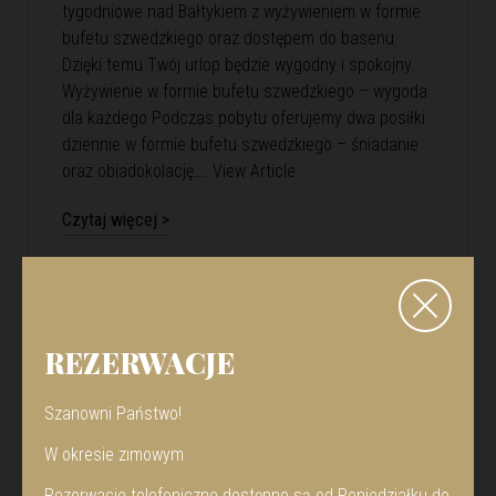
tygodniowe nad Bałtykiem z wyżywieniem w formie
bufetu szwedzkiego oraz dostępem do basenu.
Dzięki temu Twój urlop będzie wygodny i spokojny.
Wyżywienie w formie bufetu szwedzkiego – wygoda
dla każdego Podczas pobytu oferujemy dwa posiłki
dziennie w formie bufetu szwedzkiego – śniadanie
oraz obiadokolację….
View Article
Czytaj więcej >
REZERWACJE
Szanowni Państwo!
W okresie zimowym
Rezerwacje telefoniczne dostępne są od Poniedziałku do