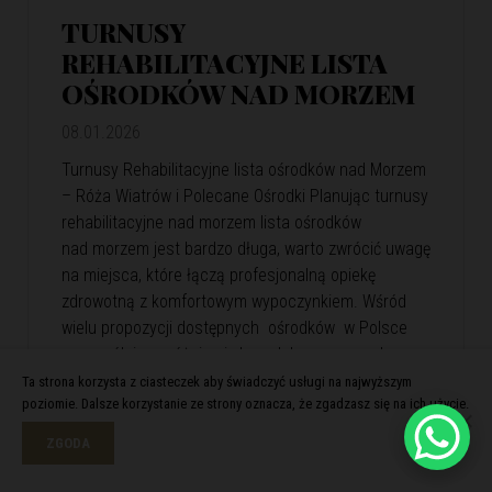
TURNUSY
REHABILITACYJNE LISTA
OŚRODKÓW NAD MORZEM
08.01.2026
Turnusy Rehabilitacyjne lista ośrodków nad Morzem
– Róża Wiatrów i Polecane Ośrodki Planując turnusy
rehabilitacyjne nad morzem lista ośrodków
nad morzem jest bardzo długa, warto zwrócić uwagę
na miejsca, które łączą profesjonalną opiekę
zdrowotną z komfortowym wypoczynkiem. Wśród
wielu propozycji dostępnych ośrodków w Polsce
szczególnie wyróżnia się kompleks wypoczynkowy
Róża Wiatrów. Oferuje skuteczną rehabilitację
Ta strona korzysta z ciasteczek aby świadczyć usługi na najwyższym
poziomie. Dalsze korzystanie ze strony oznacza, że zgadzasz się na ich użycie.
i relaks w malowniczej nadmorskiej scenerii. Róża
Wiatrów – Komfortowa…
View Article
ZGODA
Czytaj więcej >