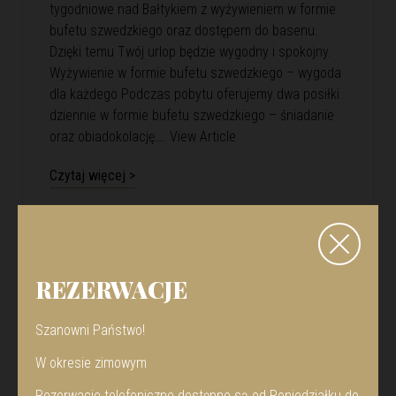
tygodniowe nad Bałtykiem z wyżywieniem w formie
bufetu szwedzkiego oraz dostępem do basenu.
Dzięki temu Twój urlop będzie wygodny i spokojny.
Wyżywienie w formie bufetu szwedzkiego – wygoda
dla każdego Podczas pobytu oferujemy dwa posiłki
dziennie w formie bufetu szwedzkiego – śniadanie
oraz obiadokolację….
View Article
Czytaj więcej >
REZERWACJE
Szanowni Państwo!
W okresie zimowym
Rezerwacje telefoniczne dostępne są od Poniedziałku do