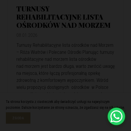
TURNUSY
REHABILITACYJNE LISTA
OŚRODKÓW NAD MORZEM
08.01.2026
Turnusy Rehabilitacyjne lista ośrodków nad Morzem
– Róża Wiatrów i Polecane Ośrodki Planując turnusy
rehabilitacyjne nad morzem lista ośrodków
nad morzem jest bardzo długa, warto zwrócić uwagę
na miejsca, które łączą profesjonalną opiekę
zdrowotną z komfortowym wypoczynkiem. Wśród
wielu propozycji dostępnych ośrodków w Polsce
szczególnie wyróżnia się kompleks wypoczynkowy
Róża Wiatrów. Oferuje skuteczną rehabilitację
Ta strona korzysta z ciasteczek aby świadczyć usługi na najwyższym
poziomie. Dalsze korzystanie ze strony oznacza, że zgadzasz się na ich użycie.
i relaks w malowniczej nadmorskiej scenerii. Róża
Wiatrów – Komfortowa…
View Article
ZGODA
Czytaj więcej >