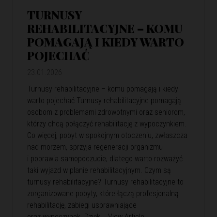
TURNUSY
REHABILITACYJNE – KOMU
POMAGAJĄ I KIEDY WARTO
POJECHAĆ
23.01.2026
Turnusy rehabilitacyjne – komu pomagają i kiedy
warto pojechać Turnusy rehabilitacyjne pomagają
osobom z problemami zdrowotnymi oraz seniorom,
którzy chcą połączyć rehabilitację z wypoczynkiem.
Co więcej, pobyt w spokojnym otoczeniu, zwłaszcza
nad morzem, sprzyja regeneracji organizmu
i poprawia samopoczucie, dlatego warto rozważyć
taki wyjazd w planie rehabilitacyjnym. Czym są
turnusy rehabilitacyjne? Turnusy rehabilitacyjne to
zorganizowane pobyty, które łączą profesjonalną
rehabilitację, zabiegi usprawniające
oraz wypoczynek. Dzięki…
View Article