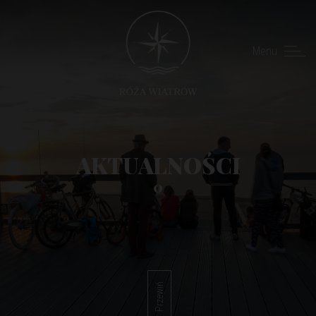
Menu
AKTUALNOŚCI
0
Przewiń