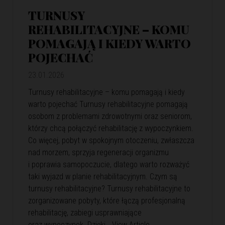
TURNUSY
REHABILITACYJNE – KOMU
POMAGAJĄ I KIEDY WARTO
POJECHAĆ
23.01.2026
Turnusy rehabilitacyjne – komu pomagają i kiedy
warto pojechać Turnusy rehabilitacyjne pomagają
osobom z problemami zdrowotnymi oraz seniorom,
którzy chcą połączyć rehabilitację z wypoczynkiem.
Co więcej, pobyt w spokojnym otoczeniu, zwłaszcza
nad morzem, sprzyja regeneracji organizmu
i poprawia samopoczucie, dlatego warto rozważyć
taki wyjazd w planie rehabilitacyjnym. Czym są
turnusy rehabilitacyjne? Turnusy rehabilitacyjne to
zorganizowane pobyty, które łączą profesjonalną
rehabilitację, zabiegi usprawniające
oraz wypoczynek. Dzięki…
View Article