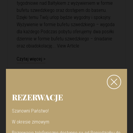
tygodniowe nad Bałtykiem z wyżywieniem w formie
bufetu szwedzkiego oraz dostępem do basenu.
Dzięki temu Twój urlop będzie wygodny i spokojny.
Wyżywienie w formie bufetu szwedzkiego – wygoda
dla każdego Podczas pobytu oferujemy dwa posiłki
dziennie w formie bufetu szwedzkiego – śniadanie
oraz obiadokolację….
View Article
Czytaj więcej >
REZERWACJE
Szanowni Państwo!
W okresie zimowym
Rezerwacje telefoniczne dostępne są od Poniedziałku do