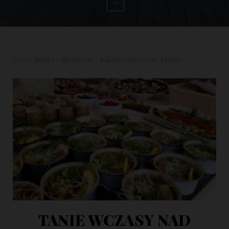
Strona główna
/
Aktualności
/
wakacje nad morzem pakiety
TANIE WCZASY NAD