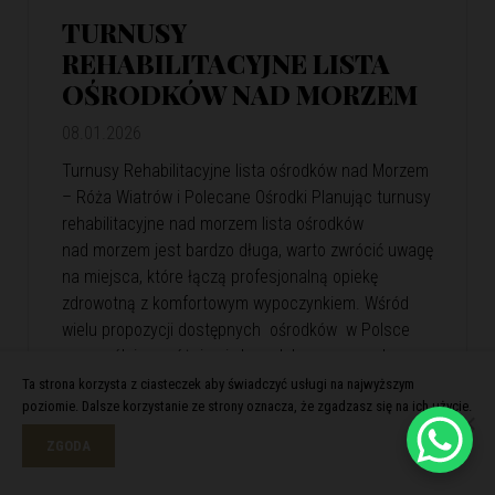
TURNUSY
REHABILITACYJNE LISTA
OŚRODKÓW NAD MORZEM
08.01.2026
Turnusy Rehabilitacyjne lista ośrodków nad Morzem
– Róża Wiatrów i Polecane Ośrodki Planując turnusy
rehabilitacyjne nad morzem lista ośrodków
nad morzem jest bardzo długa, warto zwrócić uwagę
na miejsca, które łączą profesjonalną opiekę
zdrowotną z komfortowym wypoczynkiem. Wśród
wielu propozycji dostępnych ośrodków w Polsce
szczególnie wyróżnia się kompleks wypoczynkowy
Róża Wiatrów. Oferuje skuteczną rehabilitację
Ta strona korzysta z ciasteczek aby świadczyć usługi na najwyższym
poziomie. Dalsze korzystanie ze strony oznacza, że zgadzasz się na ich użycie.
i relaks w malowniczej nadmorskiej scenerii. Róża
Wiatrów – Komfortowa…
View Article
ZGODA
Czytaj więcej >