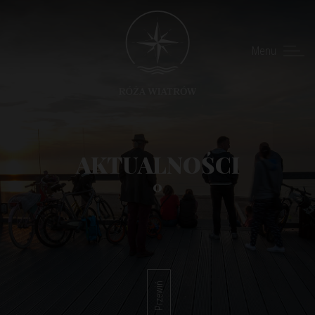
Menu
AKTUALNOŚCI
0
Przewiń