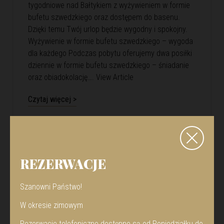
tygodniowe nad Bałtykiem z wyżywieniem w formie
bufetu szwedzkiego oraz dostępem do basenu.
Dzięki temu Twój urlop będzie wygodny i spokojny.
Wyżywienie w formie bufetu szwedzkiego – wygoda
dla każdego Podczas pobytu oferujemy dwa posiłki
dziennie w formie bufetu szwedzkiego – śniadanie
oraz obiadokolację….
View Article
Czytaj więcej >
REZERWACJE
Szanowni Państwo!
W okresie zimowym
Rezerwacje telefoniczne dostępne są od Poniedziałku do