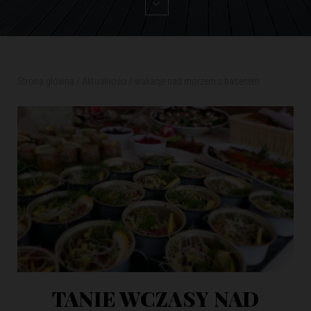
Strona główna
/
Aktualności
/
wakacje nad morzem z basenem
TANIE WCZASY NAD