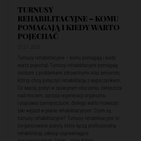
TURNUSY
REHABILITACYJNE – KOMU
POMAGAJĄ I KIEDY WARTO
POJECHAĆ
23.01.2026
Turnusy rehabilitacyjne – komu pomagają i kiedy
warto pojechać Turnusy rehabilitacyjne pomagają
osobom z problemami zdrowotnymi oraz seniorom,
którzy chcą połączyć rehabilitację z wypoczynkiem.
Co więcej, pobyt w spokojnym otoczeniu, zwłaszcza
nad morzem, sprzyja regeneracji organizmu
i poprawia samopoczucie, dlatego warto rozważyć
taki wyjazd w planie rehabilitacyjnym. Czym są
turnusy rehabilitacyjne? Turnusy rehabilitacyjne to
zorganizowane pobyty, które łączą profesjonalną
rehabilitację, zabiegi usprawniające
oraz wypoczynek. Dzięki…
View Article