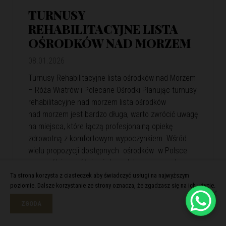
TURNUSY
REHABILITACYJNE LISTA
OŚRODKÓW NAD MORZEM
08.01.2026
Turnusy Rehabilitacyjne lista ośrodków nad Morzem
– Róża Wiatrów i Polecane Ośrodki Planując turnusy
rehabilitacyjne nad morzem lista ośrodków
nad morzem jest bardzo długa, warto zwrócić uwagę
na miejsca, które łączą profesjonalną opiekę
zdrowotną z komfortowym wypoczynkiem. Wśród
wielu propozycji dostępnych ośrodków w Polsce
szczególnie wyróżnia się kompleks wypoczynkowy
Róża Wiatrów. Oferuje skuteczną rehabilitację
Ta strona korzysta z ciasteczek aby świadczyć usługi na najwyższym
poziomie. Dalsze korzystanie ze strony oznacza, że zgadzasz się na ich użycie.
i relaks w malowniczej nadmorskiej scenerii. Róża
Wiatrów – Komfortowa…
View Article
ZGODA
Czytaj więcej >