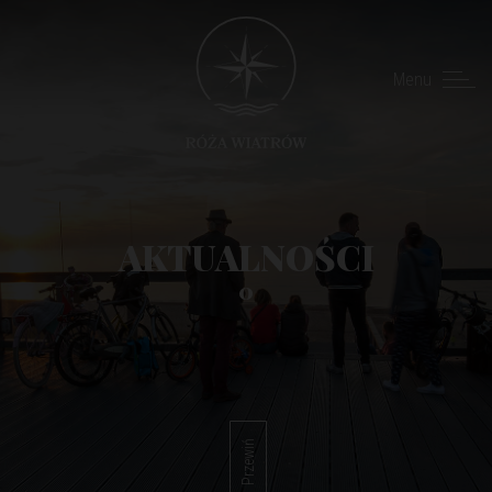
Menu
AKTUALNOŚCI
0
Przewiń