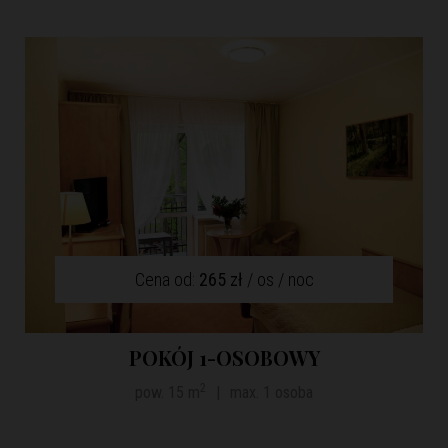
Cena od:
265 zł
/ os / noc
POKÓJ 1-OSOBOWY
2
pow. 15 m
|
max. 1 osoba