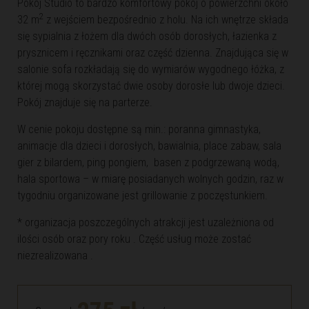
Pokój Studio to bardzo komfortowy pokój o powierzchni około
2
32 m
z wejściem bezpośrednio z holu. Na ich wnętrze składa
się sypialnia z łożem dla dwóch osób dorosłych, łazienka z
prysznicem i ręcznikami oraz część dzienna. Znajdująca się w
salonie sofa rozkładają się do wymiarów wygodnego łóżka, z
której mogą skorzystać dwie osoby dorosłe lub dwoje dzieci.
Pokój znajduje się na parterze.
W cenie pokoju dostępne są min.: poranna gimnastyka,
animacje dla dzieci i dorosłych, bawialnia, place zabaw, sala
gier z bilardem, ping pongiem, basen z podgrzewaną wodą,
hala sportowa – w miarę posiadanych wolnych godzin, raz w
tygodniu organizowane jest grillowanie z poczęstunkiem.
* organizacja poszczególnych atrakcji jest uzależniona od
ilości osób oraz pory roku . Część usług może zostać
niezrealizowana .