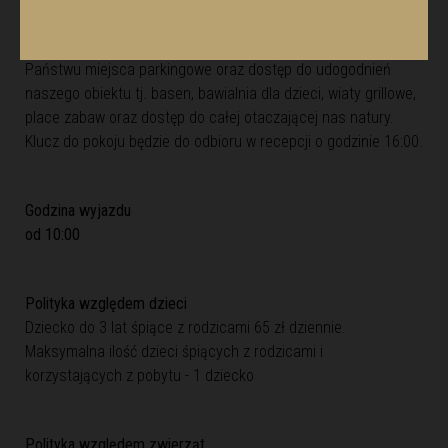
od 16:00
W przypadku wcześniejszego przyjazdu gwarantujemy
Państwu miejsca parkingowe oraz dostęp do udogodnień
naszego obiektu tj. basen, bawialnia dla dzieci, wiaty grillowe,
place zabaw oraz dostęp do całej otaczającej nas natury.
Klucz do pokoju będzie do odbioru w recepcji o godzinie 16:00.
Godzina wyjazdu
od 10:00
Polityka względem dzieci
Dziecko do 3 lat śpiące z rodzicami 65 zł dziennie.
Maksymalna ilość dzieci śpiących z rodzicami i
korzystających z pobytu - 1 dziecko
Polityka względem zwierząt