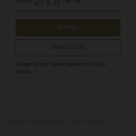
275 zł
Cena od:
/ os / noc
REZERWUJ
+48 695 142 127
Zadzwoń do nas, chętnie odpowiemy na Twoje
pytania
2
pow. 32 m
|
max. 4 osoby
|
2 łóżka
|
2 pokoje