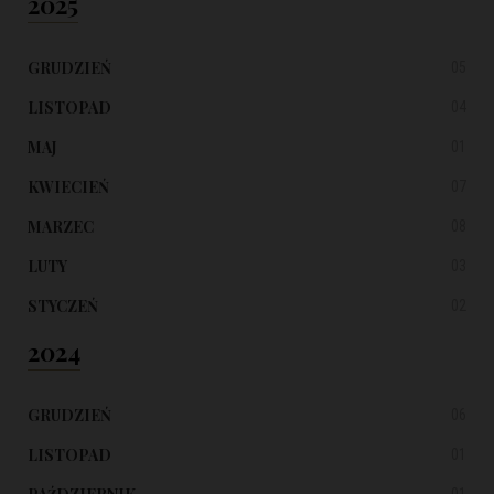
2025
GRUDZIEŃ
05
LISTOPAD
04
MAJ
01
KWIECIEŃ
07
MARZEC
08
LUTY
03
STYCZEŃ
02
2024
GRUDZIEŃ
06
LISTOPAD
01
01