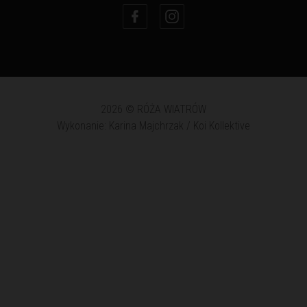
2026 © RÓŻA WIATRÓW
Wykonanie: Karina Majchrzak / Koi Kollektive