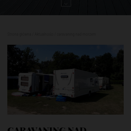
Strona główna
/
Aktualności
/
caravaning nad morzem
CARAVANING NAD