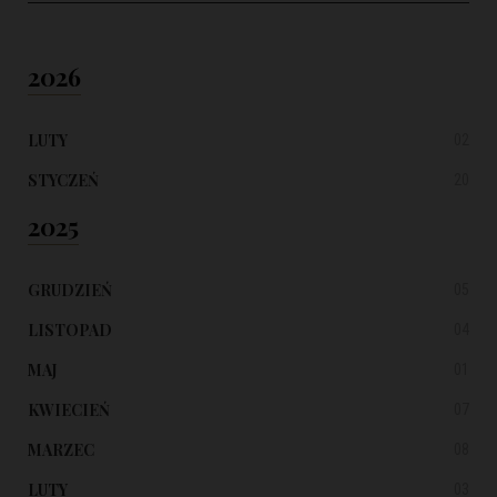
2026
LUTY
02
STYCZEŃ
20
2025
GRUDZIEŃ
05
LISTOPAD
04
MAJ
01
KWIECIEŃ
07
MARZEC
08
LUTY
03