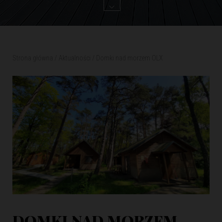
Strona główna
/
Aktualności
/
Domki nad morzem OLX
DOMKI NAD MORZEM