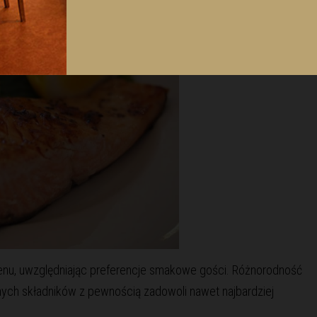
nu, uwzględniając preferencje smakowe gości. Różnorodność
ych składników z pewnością zadowoli nawet najbardziej