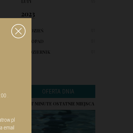
LUTY
05
2023
GRUDZIEŃ
01
LISTOPAD
01
PAŹDZIERNIK
01
OFERTA DNIA
:00 .
LAST MINUTE OSTATNIE MIEJSCA
trow.pl
a email