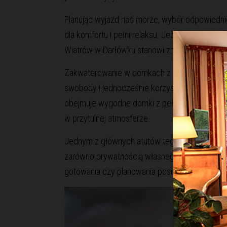
Planując wyjazd nad morze, wybór odpowiedn
dla komfortu i pełni relaksu. Jedną z atrakcy
Wiatrów w Darłówku stanowi znakomity przykła
Zakwaterowanie w domkach z pełnym wyżywieni
swobody i jednocześnie korzystającej z udogo
obejmuje wygodne domki z pełnym wyposażen
w przytulnej atmosferze.
Jednym z głównych atutów tego rozwiązania j
zarówno prywatnością własnego domku, jak i k
gotowania czy planowania posiłków.