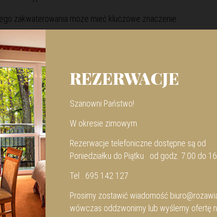
iego zakwaterowania może mieć kluczowe znaczenie
jnych opcji są domki z wyżywieniem SzwedzkiStół. Ośrodek Róża
d tego rodzaju miejsca.
em to doskonała opcja dla tych, którzy pragną pełnej
REZERWACJE
dnień oferty. W Ośrodku Róża Wiatrów taka forma pobytu
iem. Dodatkowo także smaczne posiłki serwowane
Szanowni Państwo!
W okresie zimowym
est oszczędność czasu i wygoda. Goście mogą cieszyć się
Rezerwacje telefoniczne dostępne są od
orzystać z udogodnień ośrodka, unikając konieczności
Poniedziałku do Piątku od godz. 7:00 do 16
Tel . 695 142 127
Prosimy zostawić wiadomość
biuro@rozawia
wówczas oddzwonimy lub wyślemy ofertę n