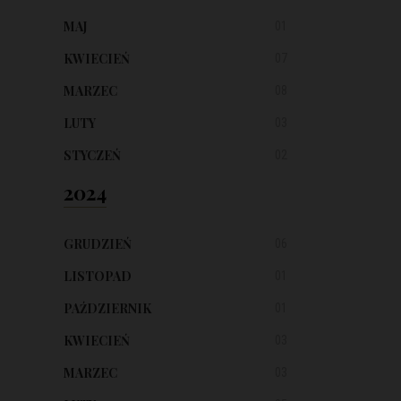
MAJ
01
KWIECIEŃ
07
MARZEC
08
LUTY
03
STYCZEŃ
02
2024
GRUDZIEŃ
06
LISTOPAD
01
PAŹDZIERNIK
01
KWIECIEŃ
03
MARZEC
03