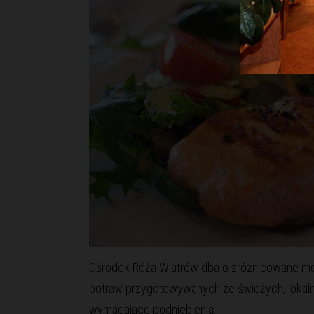
Ośrodek Róża Wiatrów dba o zróżnicowane me
potraw przygotowywanych ze świeżych, lokaln
wymagające podniebienia.