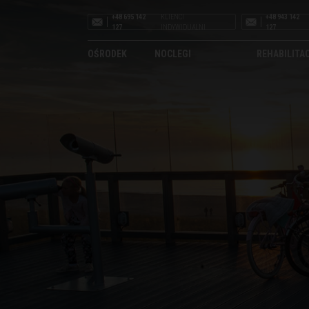
+48 695 142
KLIENCI
+48 943 142
127
INDYWIDUALNI
127
OŚRODEK
NOCLEGI
REHABILITA