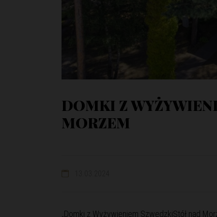
DOMKI Z WYŻYWIEN
MORZEM
13.03.2024
„Domki z Wyżywieniem SzwedzkiStół nad Morz