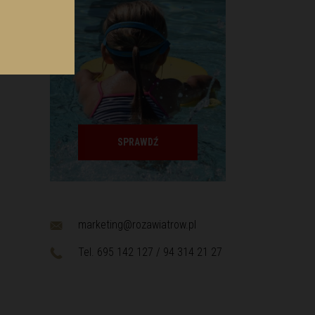
SPRAWDŹ
marketing@rozawiatrow.pl
Tel. 695 142 127 / 94 314 21 27