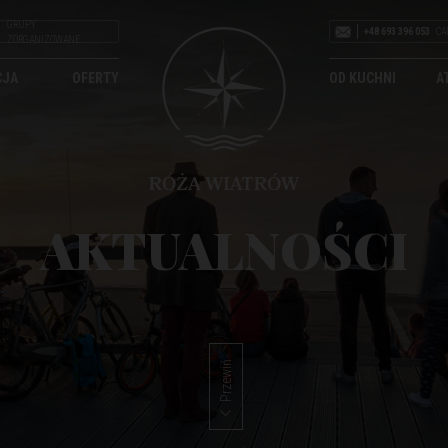
GRUPY
+48 693 396 053
CA
ZORGANIZOWANE
CJA
OFERTY
OD KUCHNI
A
AKTUALNOŚCI
Przewiń