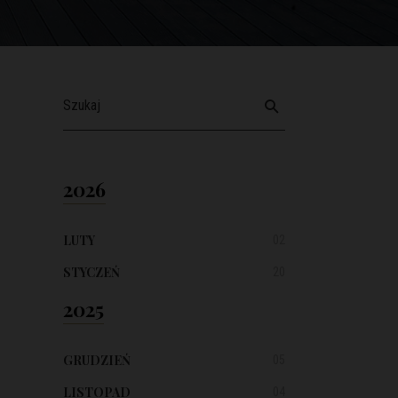
2026
LUTY
02
STYCZEŃ
20
2025
GRUDZIEŃ
05
LISTOPAD
04