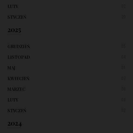
LUTY
02
STYCZEŃ
20
2025
GRUDZIEŃ
05
LISTOPAD
04
MAJ
01
KWIECIEŃ
07
MARZEC
08
LUTY
03
STYCZEŃ
02
2024