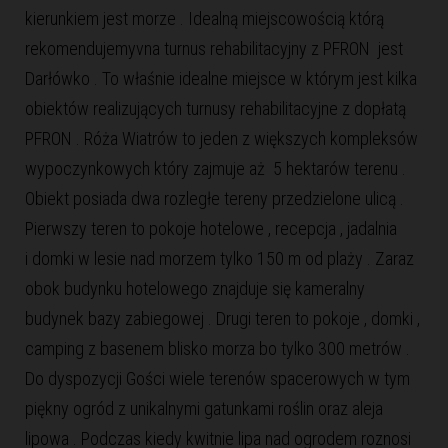
kierunkiem jest morze . Idealną miejscowością którą
rekomendujemyvna turnus rehabilitacyjny z PFRON jest
Darłówko . To właśnie idealne miejsce w którym jest kilka
obiektów realizujących turnusy rehabilitacyjne z dopłatą
PFRON . Róża Wiatrów to jeden z większych kompleksów
wypoczynkowych który zajmuje aż 5 hektarów terenu .
Obiekt posiada dwa rozległe tereny przedzielone ulicą .
Pierwszy teren to pokoje hotelowe , recepcja , jadalnia
i domki w lesie nad morzem tylko 150 m od plaży . Zaraz
obok budynku hotelowego znajduje się kameralny
budynek bazy zabiegowej . Drugi teren to pokoje , domki ,
camping z basenem blisko morza bo tylko 300 metrów .
Do dyspozycji Gości wiele terenów spacerowych w tym
piękny ogród z unikalnymi gatunkami roślin oraz aleja
lipowa . Podczas kiedy kwitnie lipa nad ogrodem roznosi