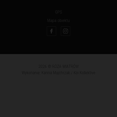
GPS
Mapa obiektu
2026 © RÓŻA WIATRÓW
Wykonanie: Karina Majchrzak / Koi Kollektive