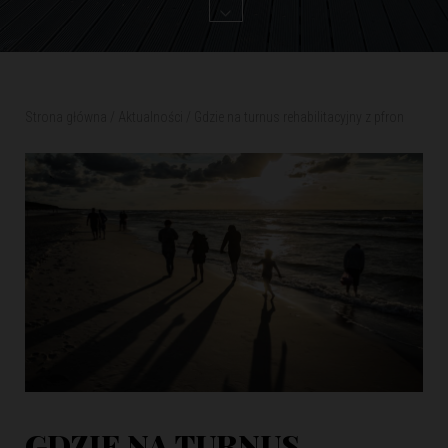
Strona główna
/
Aktualności
/
Gdzie na turnus rehabilitacyjny z pfron
GDZIE NA TURNUS