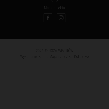
GPS
Mapa obiektu
2026 © RÓŻA WIATRÓW
Wykonanie: Karina Majchrzak / Koi Kollektive