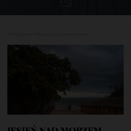
Strona główna
/
Aktualności
/
Jesień nad morzem
JESIEŃ NAD MORZEM