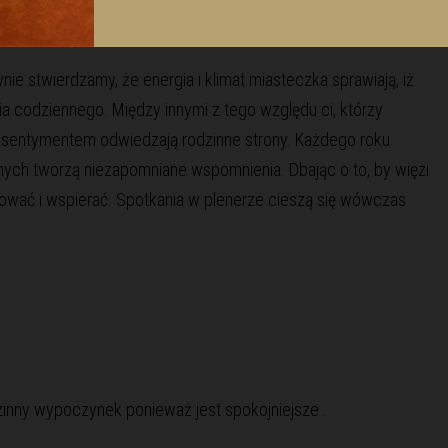
 zamieszkania, ale także pomagają w zachowaniu równowagi
ak aktywny wypoczynek na łonie natury.
e stwierdzamy, że energia i klimat miasteczka sprawiają, iż
 codziennego. Między innymi z tego względu ci, którzy
i z sentymentem odwiedzają rodzinne strony. Każdego roku
ych tworzą niezapomniane wspomnienia. Dbając o to, by więzi
ować i wspierać. Spotkania w plenerze cieszą się wówczas
zinny wypoczynek ponieważ jest spokojniejsze .