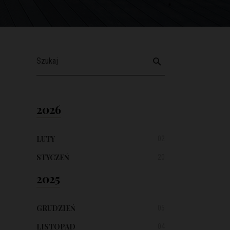
2026
LUTY
02
STYCZEŃ
20
2025
GRUDZIEŃ
05
LISTOPAD
04