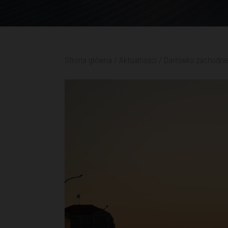
Strona główna
/
Aktualności
/
Darłówko zachodnie