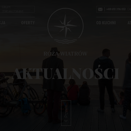
GRUPY
+48 693 396 053
CA
ZORGANIZOWANE
CJA
OFERTY
OD KUCHNI
A
AKTUALNOŚCI
Przewiń