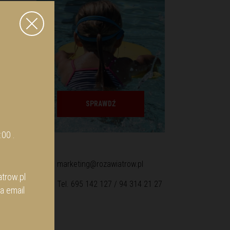
SPRAWDŹ
:00 .
marketing@rozawiatrow.pl
trow.pl
Tel. 695 142 127 / 94 314 21 27
a email