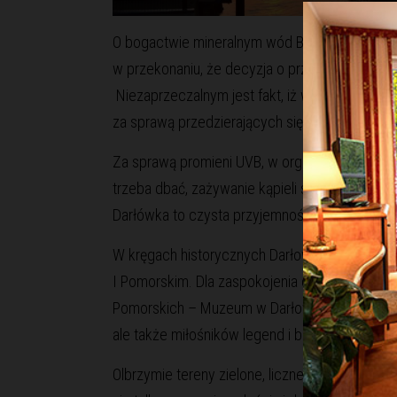
O bogactwie mineralnym wód Bałtyku można od
w przekonaniu, że decyzja o przyjeździe na 
Niezaprzeczalnym jest fakt, iż w sezonie letni
za sprawą przedzierających się tłumów turyst
Za sprawą promieni UVB, w organizmie wytwarz
trzeba dbać, zażywanie kąpieli słonecznych na
Darłówka to czysta przyjemność. Z rozwagą rz
W kręgach historycznych Darłowo kojarzone j
I Pomorskim. Dla zaspokojenia ciekawości war
Pomorskich – Muzeum w Darłowie. Historia zamk
ale także miłośników legend i baśni.
Olbrzymie tereny zielone, liczne trasy piesze i