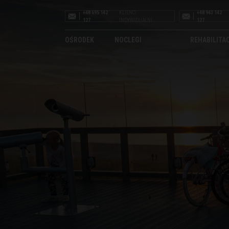
+48 695 142
KLIENCI
+48 943 142
127
INDYWIDUALNI
127
OŚRODEK
NOCLEGI
REHABILITA