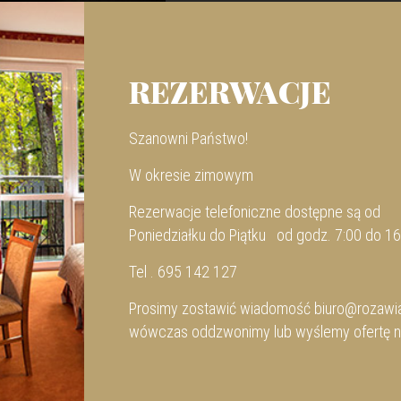
naleźć mnóstwo artykułów, które utwierdzają turystów
wczasy rodzinne nad morzem to doskonały wybór.
REZERWACJE
m Darłówko letnia dzielnica miasta Darłowo tętni życiem
ów.
Szanowni Państwo!
a się niezbędna dla zdrowia witamina D3. Jako, że o zdrowie
W okresie zimowym
 pięknych, szerokich, piaszczystych i czystych plażach
Rezerwacje telefoniczne dostępne są od
ecz jasna.
Poniedziałku do Piątku od godz. 7:00 do 16
est głównie z lubiącym wzbudzać kontrowersje królem Erykiem
Tel . 695 142 127
to przynajmniej raz w życiu odwiedzić Zamek Książąt
Prosimy zostawić wiadomość
biuro@rozawia
u i jego rezydentów to nie lada gratka dla pasjonatów historii
wówczas oddzwonimy lub wyślemy ofertę n
 rowerowe oraz nieustannie rozwijająca się infrastruktura miejska