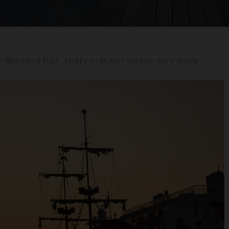
- Nadmorski Kurort idealny na wczasy rodzinne nad morzem