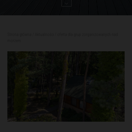
Strona główna
/
Aktualności
/
oferta dla grup zorganizowanych nad
morzem