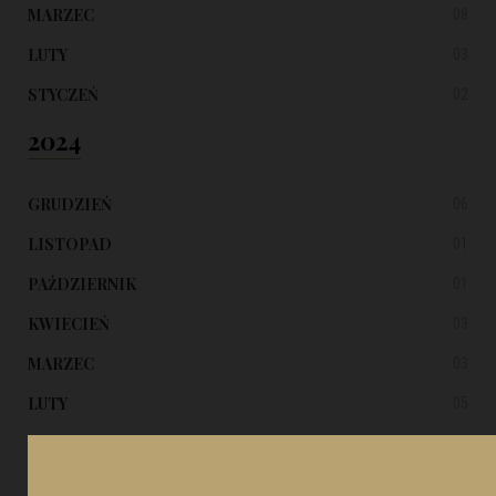
MARZEC
08
LUTY
03
STYCZEŃ
02
2024
GRUDZIEŃ
06
LISTOPAD
01
PAŹDZIERNIK
01
KWIECIEŃ
03
MARZEC
03
LUTY
05
2023