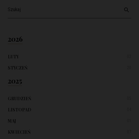
2026
LUTY
02
STYCZEŃ
20
2025
GRUDZIEŃ
05
LISTOPAD
04
MAJ
01
KWIECIEŃ
07