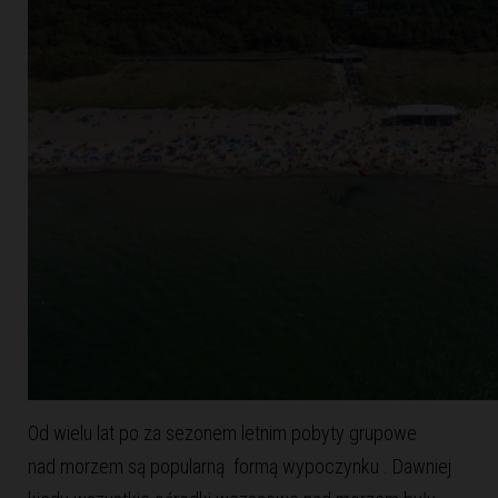
Od wielu lat po za sezonem letnim pobyty grupowe
nad morzem są popularną formą wypoczynku . Dawniej