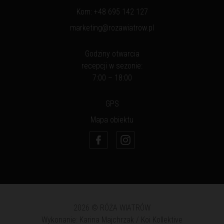
Kom:
+48 695 142 127
marketing@rozawiatrow.pl
Godziny otwarcia
recepcji w sezonie:
7:00 – 18:00
GPS
Mapa obiektu
2026 © RÓŻA WIATRÓW
Wykonanie: Karina Majchrzak / Koi Kollektive