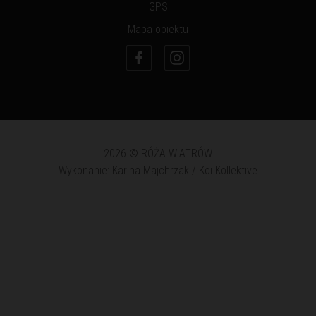
GPS
Mapa obiektu
2026 © RÓŻA WIATRÓW
Wykonanie: Karina Majchrzak / Koi Kollektive