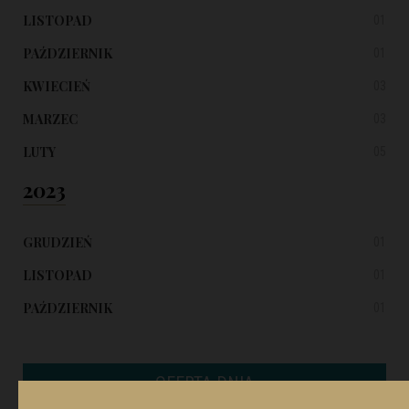
LISTOPAD
01
PAŹDZIERNIK
01
KWIECIEŃ
03
MARZEC
03
LUTY
05
2023
GRUDZIEŃ
01
LISTOPAD
01
PAŹDZIERNIK
01
OFERTA DNIA