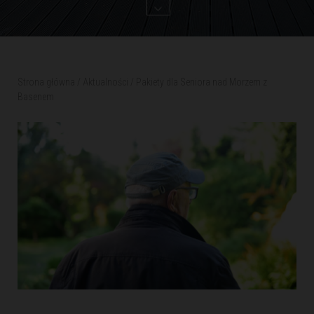
Strona główna
/
Aktualności
/
Pakiety dla Seniora nad Morzem z
Basenem