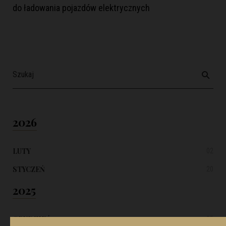
do ładowania pojazdów elektrycznych
2026
LUTY
02
STYCZEŃ
20
2025
GRUDZIEŃ
05