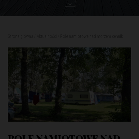
Strona główna
/
Aktualności
/
Pole namiotowe nad morzem cennik
POLE NAMIOTOWE NAD