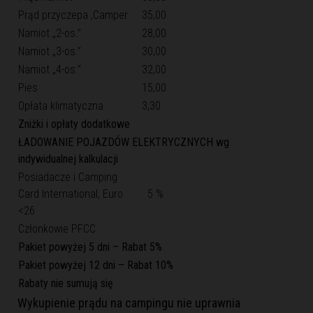
Prąd przyczepa ,Camper
35,00
Namiot „2-os.”
28,00
Namiot „3-os.”
30,00
Namiot „4-os.”
32,00
Pies
15,00
Opłata klimatyczna
3,30
Zniżki i opłaty dodatkowe
ŁADOWANIE POJAZDÓW ELEKTRYCZNYCH wg
indywidualnej kalkulacji
Posiadacze i Camping
Card International, Euro
5 %
<26
Członkowie PFCC
Pakiet powyżej 5 dni – Rabat 5%
Pakiet powyżej 12 dni – Rabat 10%
Rabaty nie sumują się
Wykupienie prądu na campingu nie uprawnia