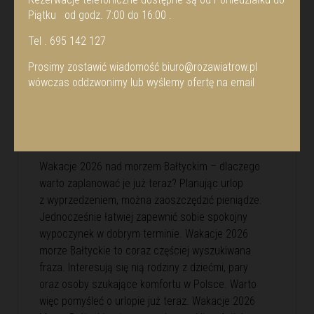
Piątku od godz. 7:00 do 16:00 .
Tel . 695 142 127
Prosimy zostawić wiadomość
biuro@rozawiatrow.pl
wówczas oddzwonimy lub wyślemy ofertę na email
WAKACJE 2026 MORZE
BAŁTYCKIE
20.01.2026
Wakacje 2026 nad morzem Bałtyckim – dlaczego
warto zaplanować je już teraz? Planując urlop
z wyprzedzeniem, można zaoszczędzić pieniądze.
Jednocześnie łatwiej zapewnić sobie spokojny
wypoczynek w dobrym terminie. Wakacje 2026
morze Bałtyckie to coraz częściej wyszukiwana
fraza. Interesują się nią rodziny z dziećmi, pary
oraz osoby szukające komfortu w Polsce. Warto
więc pomyśleć o urlopie już teraz. Wakacje 2026