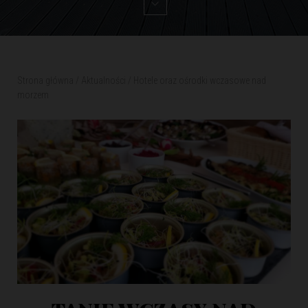
Strona główna
/
Aktualności
/
Hotele oraz ośrodki wczasowe nad
morzem