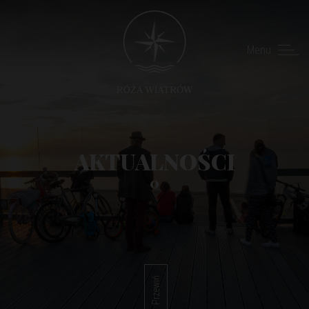
Menu
AKTUALNOŚCI
0
Przewiń