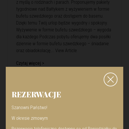
z myślą o rodzinach i parach. Proponujemy pakiety
tygodniowe nad Bałtykiem z wyżywieniem w formie
bufetu szwedzkiego oraz dostępem do basenu.
Dzięki temu Twój urlop będzie wygodny i spokojny.
Wyżywienie w formie bufetu szwedzkiego – wygoda
dla każdego Podczas pobytu oferujemy dwa posiłki
dziennie w formie bufetu szwedzkiego – śniadanie
oraz obiadokolację….
View Article
Czytaj więcej >
REZERWACJE
Szanowni Państwo!
W okresie zimowym
Rezerwacje telefoniczne dostępne są od Poniedziałku do