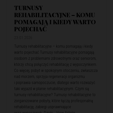
TURNUSY
REHABILITACYJNE – KOMU
POMAGAJĄ I KIEDY WARTO
POJECHAĆ
23.01.2026
Turnusy rehabilitacyjne – komu pomagają i kiedy
warto pojechać Turnusy rehabilitacyjne pomagają
osobom z problemami zdrowotnymi oraz seniorom,
którzy chcą połączyć rehabilitację z wypoczynkiem.
Co więcej, pobyt w spokojnym otoczeniu, zwłaszcza
nad morzem, sprzyja regeneracji organizmu
i poprawia samopoczucie, dlatego warto rozważyć
taki wyjazd w planie rehabilitacyjnym. Czym są
turnusy rehabilitacyjne? Turnusy rehabilitacyjne to
zorganizowane pobyty, które łączą profesjonalną
rehabilitację, zabiegi usprawniające
oraz wypoczynek. Dzięki…
View Article