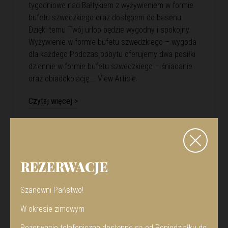
tygodniowe nad Bałtykiem z wyżywieniem w formie
bufetu szwedzkiego oraz dostępem do basenu.
Dzięki temu Twój urlop będzie wygodny i spokojny.
Wyżywienie w formie bufetu szwedzkiego – wygoda
dla każdego Podczas pobytu oferujemy dwa posiłki
dziennie w formie bufetu szwedzkiego – śniadanie
oraz obiadokolację….
View Article
Czytaj więcej >
REZERWACJE
Szanowni Państwo!
W okresie zimowym
Rezerwacje telefoniczne dostępne są od Poniedziałku do