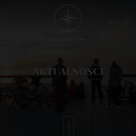
Menu
AKTUALNOŚCI
0
Przewiń