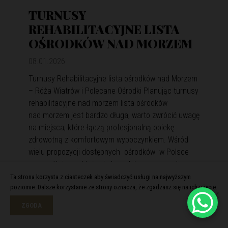
TURNUSY
REHABILITACYJNE LISTA
OŚRODKÓW NAD MORZEM
08.01.2026
Turnusy Rehabilitacyjne lista ośrodków nad Morzem
– Róża Wiatrów i Polecane Ośrodki Planując turnusy
rehabilitacyjne nad morzem lista ośrodków
nad morzem jest bardzo długa, warto zwrócić uwagę
na miejsca, które łączą profesjonalną opiekę
zdrowotną z komfortowym wypoczynkiem. Wśród
wielu propozycji dostępnych ośrodków w Polsce
szczególnie wyróżnia się kompleks wypoczynkowy
Róża Wiatrów. Oferuje skuteczną rehabilitację
Ta strona korzysta z ciasteczek aby świadczyć usługi na najwyższym
poziomie. Dalsze korzystanie ze strony oznacza, że zgadzasz się na ich użycie.
i relaks w malowniczej nadmorskiej scenerii. Róża
Wiatrów – Komfortowa…
View Article
ZGODA
Czytaj więcej >