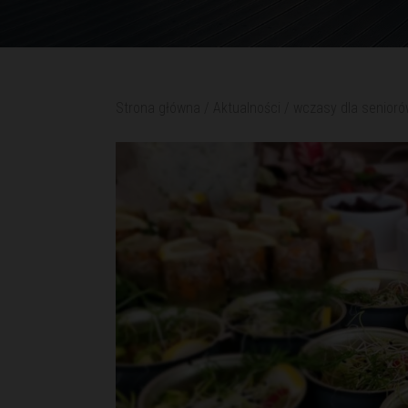
Strona główna
/
Aktualności
/
wczasy dla senior