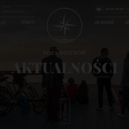
GRUPY
+48 693 396 053
CA
ZORGANIZOWANE
CJA
OFERTY
OD KUCHNI
A
AKTUALNOŚCI
0
Przewiń