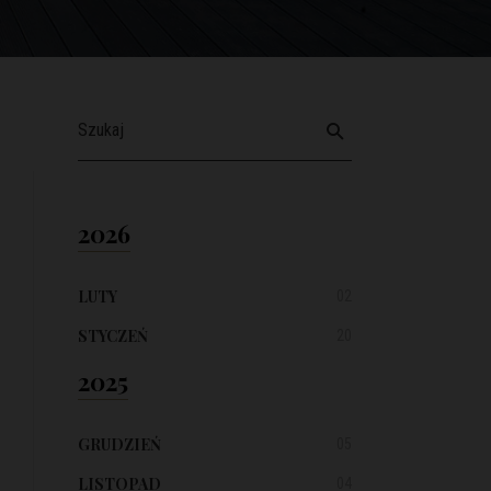
2026
LUTY
02
STYCZEŃ
20
2025
GRUDZIEŃ
05
LISTOPAD
04