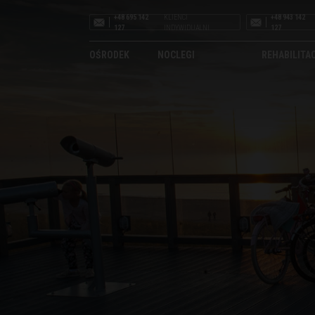
+48 695 142
KLIENCI
+48 943 142
127
INDYWIDUALNI
127
OŚRODEK
NOCLEGI
REHABILITA