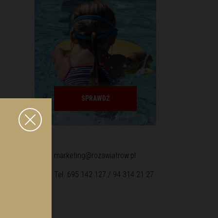
SPRAWDŹ
marketing@rozawiatrow.pl
Tel. 695 142 127 / 94 314 21 27