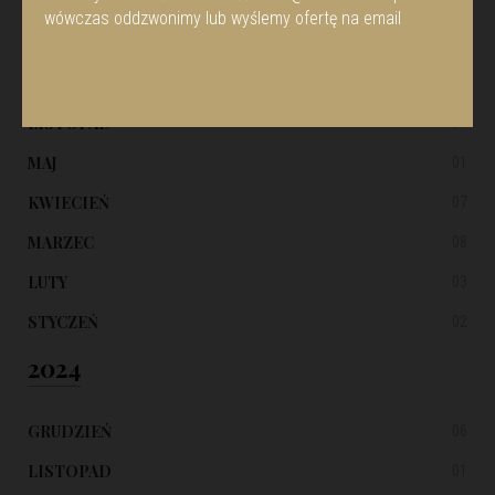
2025
wówczas oddzwonimy lub wyślemy ofertę na email
GRUDZIEŃ
05
LISTOPAD
04
MAJ
01
KWIECIEŃ
07
MARZEC
08
LUTY
03
STYCZEŃ
02
2024
GRUDZIEŃ
06
LISTOPAD
01