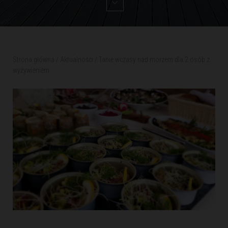
Strona główna
/
Aktualności
/
Tanie wczasy nad morzem dla 2 osób z
wyżywieniem