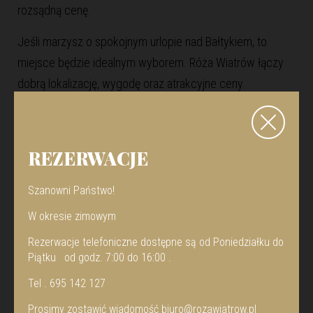
rozsądną cenę.
Jeśli marzysz o spokojnym urlopie nad Bałtykiem, to
miejsce będzie idealnym wyborem. Róża Wiatrów łączy
dobrą lokalizację, wygodę oraz atrakcyjne ceny.
Dlatego warto zaplanować tu swój kolejny wypoczynek.
REZERWACJE
Szanowni Państwo!
W okresie zimowym
2026
Rezerwacje telefoniczne dostępne są od Poniedziałku do
Piątku od godz. 7:00 do 16:00 .
LUTY
02
Tel . 695 142 127
STYCZEŃ
20
Prosimy zostawić wiadomość
biuro@rozawiatrow.pl