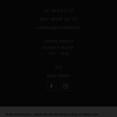
Tel.:
94 314 21 27
Kom:
+48 695 142 127
marketing@rozawiatrow.pl
Godziny otwarcia
recepcji w sezonie:
7:00 – 18:00
GPS
Mapa obiektu
Ta strona korzysta z ciasteczek aby świadczyć usługi na najwyższym