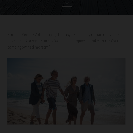
Strona główna
/
Aktualności
/
Turnusy rehabilitacyjne nad morzem z
basenem . Korzyści z turnusów rehabilitacyjnych, atrakcji kurortów i
campingów nad morzem.”