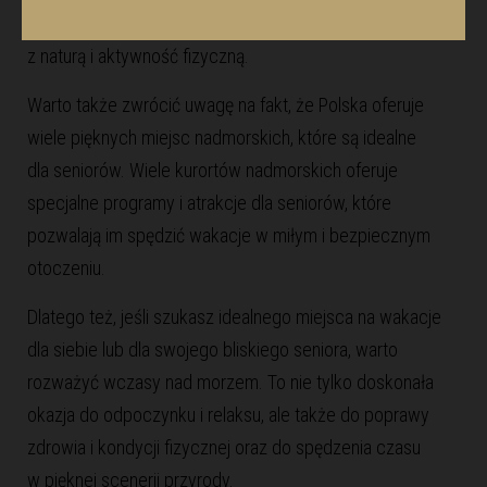
doskonała opcja dla seniorów, którzy lubią kontakt
z naturą i aktywność fizyczną.
Warto także zwrócić uwagę na fakt, że Polska oferuje
wiele pięknych miejsc nadmorskich, które są idealne
dla seniorów. Wiele kurortów nadmorskich oferuje
specjalne programy i atrakcje dla seniorów, które
pozwalają im spędzić wakacje w miłym i bezpiecznym
otoczeniu.
Dlatego też, jeśli szukasz idealnego miejsca na wakacje
dla siebie lub dla swojego bliskiego seniora, warto
rozważyć
wczasy nad morzem
. To nie tylko doskonała
okazja do odpoczynku i relaksu, ale także do poprawy
zdrowia i kondycji fizycznej oraz do spędzenia czasu
w pięknej scenerii przyrody.