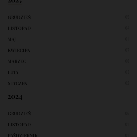
GRUDZIEŃ
05
LISTOPAD
04
MAJ
01
KWIECIEŃ
07
MARZEC
08
LUTY
03
STYCZEŃ
02
2024
GRUDZIEŃ
06
LISTOPAD
01
PAŹDZIERNIK
01