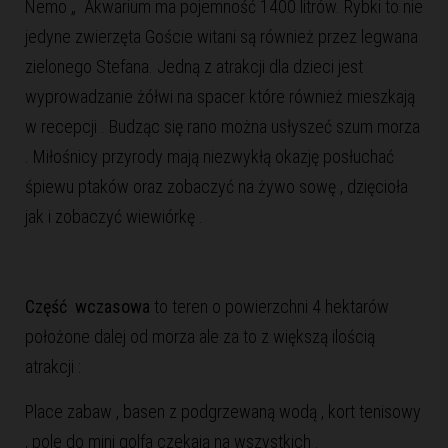
Nemo „ Akwarium ma pojemność 1400 litrów. Rybki to nie
jedyne zwierzęta Goście witani są również przez legwana
zielonego Stefana. Jedną z atrakcji dla dzieci jest
wyprowadzanie żółwi na spacer które również mieszkają
w recepcji . Budząc się rano można usłyszeć szum morza
. Miłośnicy przyrody mają niezwykłą okazję posłuchać
śpiewu ptaków oraz zobaczyć na żywo sowę , dzięcioła
jak i zobaczyć wiewiórkę .
Część wczasowa
to teren o powierzchni 4 hektarów
położone dalej od morza ale za to z większą ilością
atrakcji :
Place zabaw , basen z podgrzewaną wodą , kort tenisowy
, pole do mini golfa czekają na wszystkich .