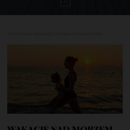
Strona główna
/
Aktualności
/
Wakacje nad morzem pakiety
WAKACJE NAD MORZEM