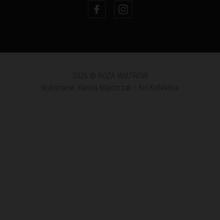
2026 © RÓŻA WIATRÓW
Wykonanie: Karina Majchrzak / Koi Kollektive