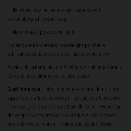
– dla miłośników tenisa oraz gier zespołowych
wielofunkcyjną halę sportową
– place zabaw , pole do mini golfa
Dodatkowymi atutem jest rewelacyjne położenie
w bliskim sąsiedztwie szerokiej piaszczystej plaży .
Powierzchnia kompleksu to 5 hektarów zielonego terenu .
Ośrodek podzieliliśmy jest na kilka części :
Część hotelowa
– bliżej morza pokoje oraz domki które
są położone w lesie sosnowym . Znajduje się tu wspólna
recepcja , jadalnia oraz sala zabaw dla dzieci . Wchodząc
do recepcji w oczy rzuca się akwarium z rafą koralową
oraz kolorowymi rybkami. Dzieci wita słynną „Rybka