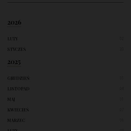
2026
LUTY
02
STYCZEŃ
20
2025
GRUDZIEŃ
05
LISTOPAD
04
MAJ
01
KWIECIEŃ
07
MARZEC
08
LUTY
03