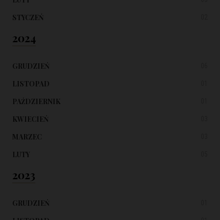
STYCZEŃ
02
2024
GRUDZIEŃ
06
LISTOPAD
01
PAŹDZIERNIK
01
KWIECIEŃ
03
MARZEC
03
LUTY
05
2023
GRUDZIEŃ
01