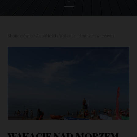
Strona główna
/
Aktualności
/
Wakacje nad morzem w czerwcu
WAKACJE NAD MORZEM