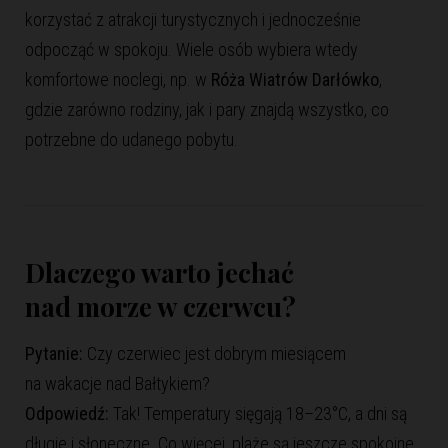
korzystać z atrakcji turystycznych i jednocześnie
odpocząć w spokoju. Wiele osób wybiera wtedy
komfortowe noclegi, np. w
Róża Wiatrów Darłówko
,
gdzie zarówno rodziny, jak i pary znajdą wszystko, co
potrzebne do udanego pobytu.
Dlaczego warto jechać
nad morze w czerwcu?
Pytanie:
Czy czerwiec jest dobrym miesiącem
na wakacje nad Bałtykiem?
Odpowiedź:
Tak! Temperatury sięgają 18–23°C, a dni są
długie i słoneczne. Co więcej, plaże są jeszcze spokojne,