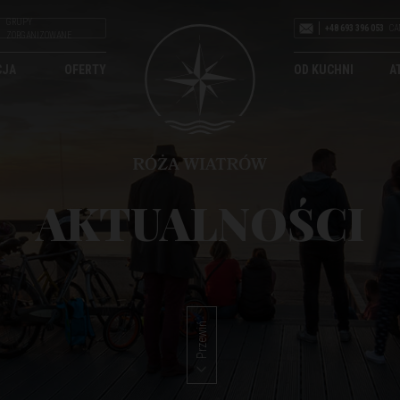
GRUPY
+48 693 396 053
CA
ZORGANIZOWANE
CJA
OFERTY
OD KUCHNI
A
AKTUALNOŚCI
Przewiń