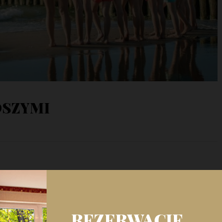
DSZYMI
odszymi nad morzem z dzieckiem
REZERWACJE
troski, by wszystko było zapięte