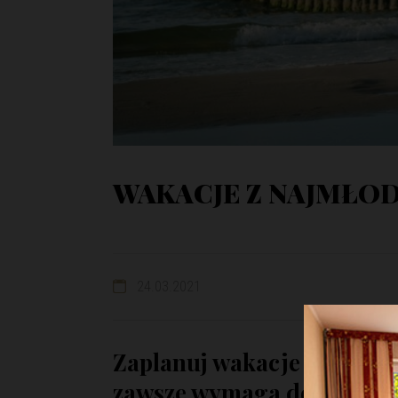
WAKACJE Z NAJMŁO
24.03.2021
Zaplanuj wakacje z najmł
zawsze wymaga dodatkowej 