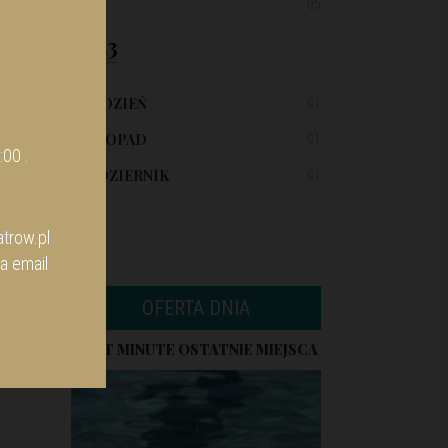
LUTY
05
2023
GRUDZIEŃ
01
LISTOPAD
01
:00 .
PAŹDZIERNIK
01
trow.pl
a email
OFERTA DNIA
LAST MINUTE OSTATNIE MIEJSCA