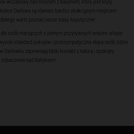
dek wczasowy nad morzem z basenem, który jest kryty
Okolice Darłowa są również bardzo atrakcyjnym miejscem
latego warto poznać nasze trasy turystyczne!
ę dla osób marzących o pełnym pozytywnych wrażeń urlopie
 wysoki standard pokojów i przesympatyczna ekipa osób, które
 Darłówku zapewniają bliski kontakt z naturą i spokojny
 zobaczenia nad Bałtykiem!