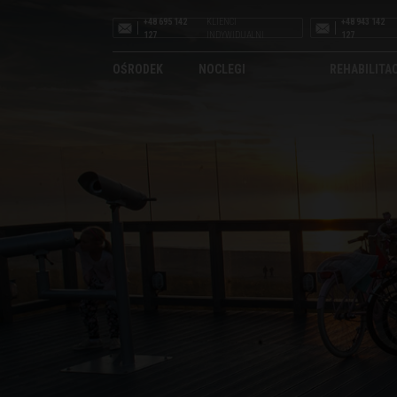
+48 695 142
KLIENCI
+48 943 142
127
INDYWIDUALNI
127
OŚRODEK
NOCLEGI
REHABILITA