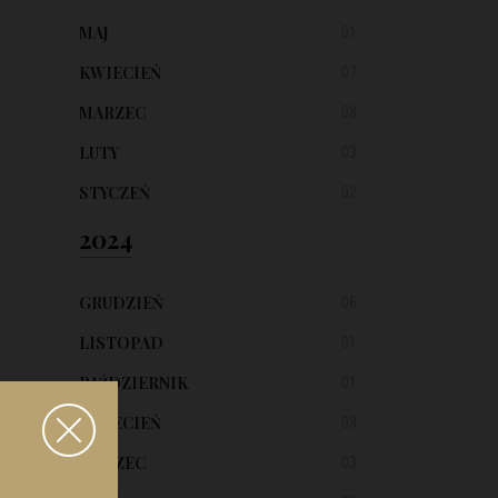
MAJ
01
KWIECIEŃ
07
MARZEC
08
LUTY
03
STYCZEŃ
02
2024
GRUDZIEŃ
06
LISTOPAD
01
PAŹDZIERNIK
01
KWIECIEŃ
03
MARZEC
03