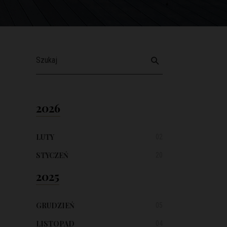
2026
LUTY
02
STYCZEŃ
20
2025
GRUDZIEŃ
05
LISTOPAD
04