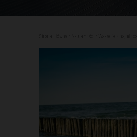
Strona główna
/
Aktualności
/
Wakacje z najmłod