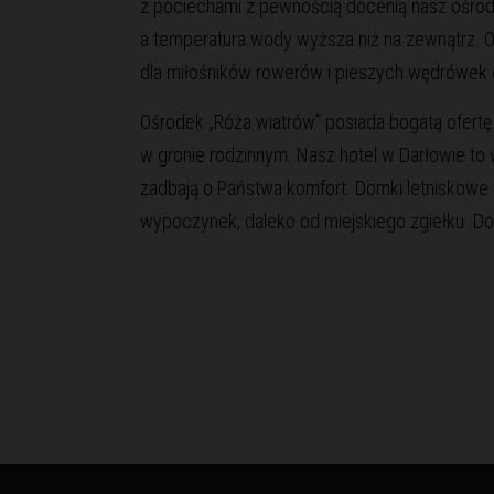
z pociechami z pewnością docenią nasz ośro
a temperatura wody wyższa niż na zewnątrz. 
dla miłośników rowerów i pieszych wędrówek d
Ośrodek „Róża wiatrów” posiada bogatą ofert
w gronie rodzinnym. Nasz hotel w Darłowie to
zadbają o Państwa komfort. Domki letniskowe w
wypoczynek, daleko od miejskiego zgiełku. Do