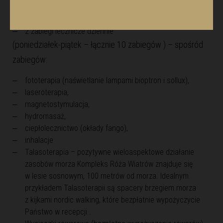
korzystanie z basenu z podgrzewaną wodą bez
ograniczeń czasowych (otwarcie basenu 20.05.2025 )
2 zabiegi lecznicze dziennie
(poniedziałek-piątek – łącznie 10 zabiegów ) – spośród
zabiegów:
fototerapia (naświetlanie lampami bioptron i sollux),
laseroterapia,
magnetostymulacja,
hydromasaż,
ciepłolecznictwo (okłady fango),
inhalacje
Talasoterapia – pozytywne wieloaspektowe działanie
zasobów morza Kompleks Róża Wiatrów znajduje się
w lesie sosnowym, 100 metrów od morza. Idealnym
przykładem Talasoterapii są spacery brzegiem morza
z kijkami nordic walking, które bezpłatnie wypożyczycie
Państwo w recepcji .