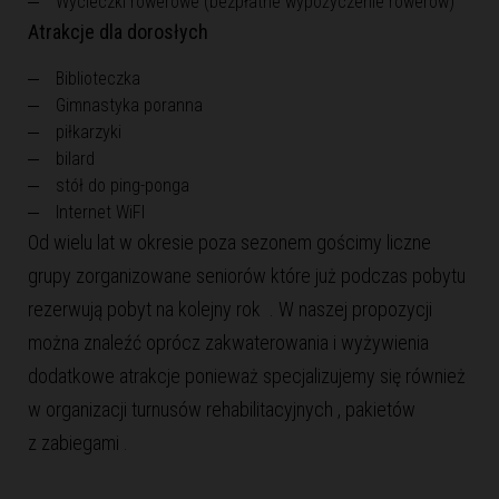
Wycieczki rowerowe (bezpłatne wypożyczenie rowerów)
Atrakcje dla dorosłych
Biblioteczka
Gimnastyka poranna
piłkarzyki
bilard
stół do ping-ponga
Internet WiFI
Od wielu lat w okresie poza sezonem gościmy liczne
grupy zorganizowane seniorów które już podczas pobytu
rezerwują pobyt na kolejny rok . W naszej propozycji
można znaleźć oprócz zakwaterowania i wyżywienia
dodatkowe atrakcje ponieważ specjalizujemy się również
w organizacji turnusów rehabilitacyjnych , pakietów
z zabiegami .