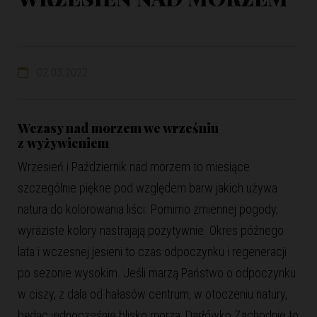
02.03.2022
Wczasy nad morzem we wrześniu
z wyżywieniem
Wrzesień i Październik nad morzem to miesiące
szczególnie piękne pod względem barw jakich używa
natura do kolorowania liści. Pomimo zmiennej pogody,
wyraziste kolory nastrajają pozytywnie. Okres późnego
lata i wczesnej jesieni to czas odpoczynku i regeneracji
po sezonie wysokim. Jeśli marzą Państwo o odpoczynku
w ciszy, z dala od hałasów centrum, w otoczeniu natury,
będąc jednocześnie blisko morza, Darłówko Zachodnie to