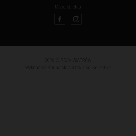
Mapa obiektu
2026 © RÓŻA WIATRÓW
Wykonanie: Karina Majchrzak / Koi Kollektive