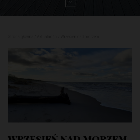
Strona główna
/
Aktualności
/
Wrzesień nad morzem
WRZESIEŃ NAD MORZEM