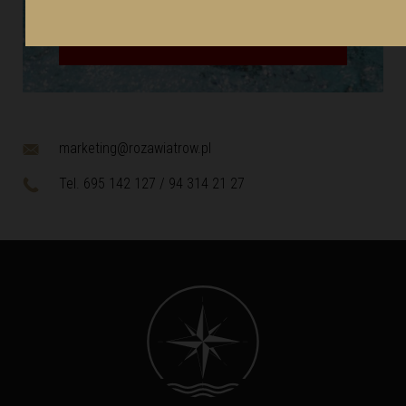
SPRAWDŹ
marketing@rozawiatrow.pl
Tel. 695 142 127 / 94 314 21 27