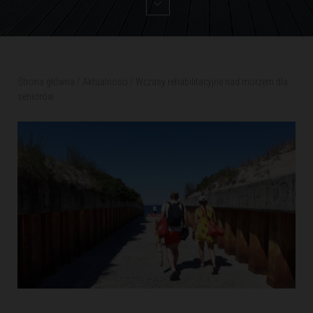
Strona główna
/
Aktualności
/
Wczasy rehabilitacyjne nad morzem dla
seniorów