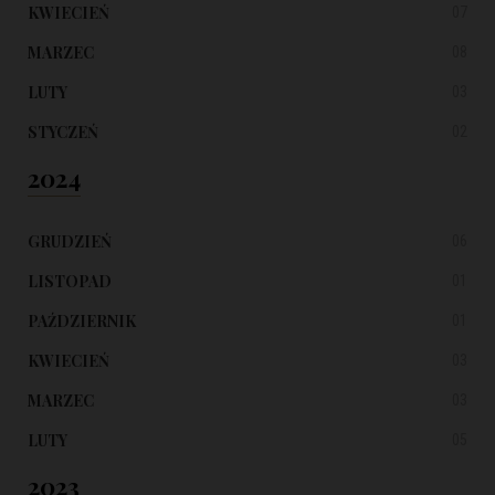
KWIECIEŃ
07
MARZEC
08
LUTY
03
STYCZEŃ
02
2024
GRUDZIEŃ
06
LISTOPAD
01
PAŹDZIERNIK
01
KWIECIEŃ
03
MARZEC
03
LUTY
05
2023