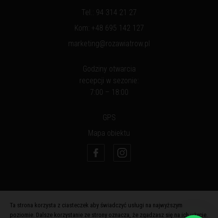
Tel.:
94 314 21 27
Kom:
+48 695 142 127
marketing@rozawiatrow.pl
Godziny otwarcia
recepcji w sezonie:
7:00 – 18:00
GPS
Mapa obiektu
Ta strona korzysta z ciasteczek aby świadczyć usługi na najwyższym
poziomie. Dalsze korzystanie ze strony oznacza, że zgadzasz się na ich użycie.