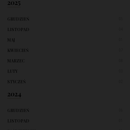
2025
GRUDZIEŃ
05
LISTOPAD
04
MAJ
01
KWIECIEŃ
07
MARZEC
08
LUTY
03
STYCZEŃ
02
2024
GRUDZIEŃ
06
LISTOPAD
01