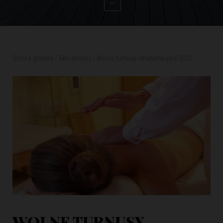
Strona główna
/
Aktualności
/
Wolne turnusy rehabilitacyjne 2026
WOLNE TURNUSY