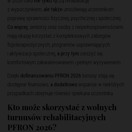
w 2026 roku
nie tylko
łączą rehabilitację
z wypoczynkiem,
ale także
umożliwiają uczestnikom
poprawę sprawności fizycznej, psychicznej i społecznej.
Co więcej
, seniorzy oraz osoby z niepełnosprawnościami
mają okazję korzystać z kompleksowych zabiegów
fizjoterapeutycznych, programów usprawniających
i aktywizacji społecznej,
a przy tym
cieszyć się
komfortowym zakwaterowaniem i pełnym wyżywieniem.
Dzięki
dofinansowaniu PFRON 2026
turnusy stają się
dostępne finansowo,
a dodatkowo
wsparcie w niektórych
przypadkach obejmuje również opiekuna uczestnika.
Kto może skorzystać z wolnych
turnusów rehabilitacyjnych
PFRON 2026?