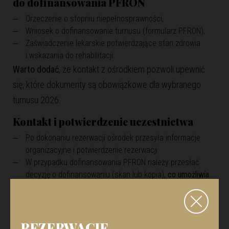
do dofinansowania
PFRON
Orzeczenie o stopniu niepełnosprawności,
Wniosek o dofinansowanie turnusu (formularz PFRON),
Zaświadczenie lekarskie potwierdzające stan zdrowia
i wskazania do rehabilitacji.
Warto dodać
, że kontakt z ośrodkiem pozwoli upewnić
się, które dokumenty są obowiązkowe dla wybranego
turnusu 2026.
Kontakt i potwierdzenie uczestnictwa
Po dokonaniu rezerwacji ośrodek przesyła informacje
organizacyjne i potwierdzenie rezerwacji.
W przypadku dofinansowania PFRON należy przesłać
decyzję o dofinansowaniu (skan lub kopia),
co umożliwia
szybkie potwierdzenie uczestnictwa
.
Dodatkowo
, wcześniejsze zgłoszenie zwiększa szansę
na dostępność miejsc w najpopularniejszych terminach.
REZERWACJE