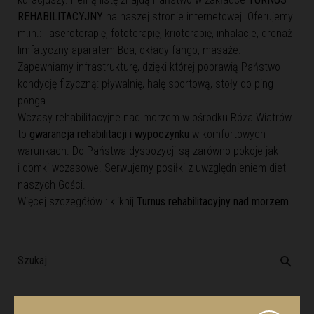
REHABILITACYJNY
na naszej stronie internetowej. Oferujemy
m.in.: laseroterapię, fototerapię, krioterapię, inhalacje, drenaż
limfatyczny aparatem Boa, okłady fango, masaże.
Zapewniamy infrastrukturę, dzięki której poprawią Państwo
kondycję fizyczną: pływalnię, halę sportową, stoły do ping
ponga.
Wczasy rehabilitacyjne nad morzem w ośrodku Róża Wiatrów
to
gwarancja rehabilitacji i wypoczynku
w komfortowych
warunkach. Do Państwa dyspozycji są zarówno pokoje jak
i domki wczasowe. Serwujemy posiłki z uwzględnieniem diet
naszych Gości.
Więcej szczegółów : kliknij
Turnus rehabilitacyjny nad morzem