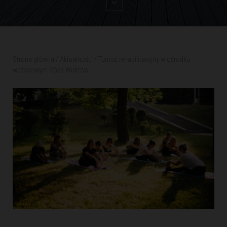
Strona główna
/
Aktualności
/
Turnus rehabilitacyjny w ośrodku
wczasowym Róża Wiatrów