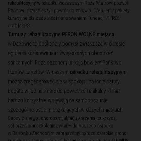
rehabilitacyjny
w ośrodku wczasowym Róża Wiatrów, pozwoli
Państwu przyspieszyć powrót do zdrowia. Oferujemy pakiety
kuracyjne dla osób z dofinansowaniem Fundacji, PFRON
oraz MOPS.
Turnusy rehabilitacyjne PFRON WOLNE miejsca
w Darłowie to doskonały pomysł zwłaszcza w okresie
epidemii koronawirusa i zwiększonych obostrzeń
sanitarnych. Poza sezonem unikają bowiem Państwo
tłumów turystów. W naszym
ośrodku rehabilitacyjnym
można zregenerować się w spokoju i na łonie natury.
Bogate w jod nadmorskie powietrze i unikalny klimat
bardzo korzystnie wpływają na samopoczucie,
szczególnie osób mieszkających w dużych miastach.
Osoby z alergią, chorobami układu krążenia, cukrzycą,
schorzeniami onkologicznymi – do naszego ośrodka
w Darłówku Zachodnim zapraszamy bardzo szerokie grono
kuracjuszy. Pełną listę znajdą Państwo w zakładce
TURNUS