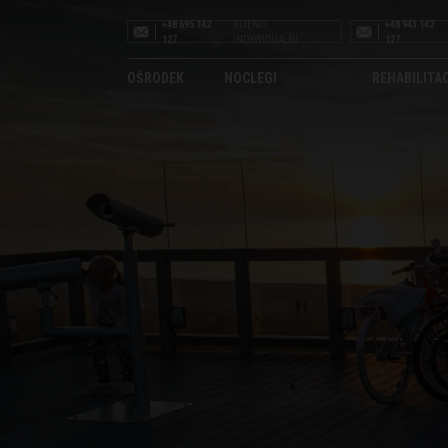
+48 695 142
KLIENCI
+48 943 142
127
INDYWIDUALNI
127
OŚRODEK
NOCLEGI
REHABILITA