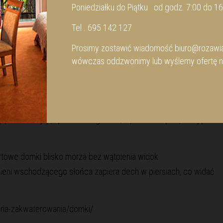
Poniedziałku do Piątku od godz. 7:00 do 16
Tel . 695 142 127
Prosimy zostawić wiadomość
biuro@rozawia
stół
wówczas oddzwonimy lub wyślemy ofertę n
 podziwiać jej piękno każdego dnia, z pewnością napawając
rtowe domki blisko morza bez wątpienia widok
ieni wschodzącego słońca zapiera dech w piersiach, co widać
goria-zakwaterowania/domki/