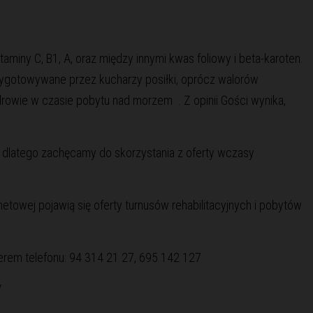
aminy C, B1, A, oraz między innymi kwas foliowy i beta-karoten.
ygotowywane przez kucharzy posiłki, oprócz walorów
owie w czasie pobytu nad morzem . Z opinii Gości wynika,
 dlatego zachęcamy do skorzystania z oferty wczasy
etowej pojawią się oferty turnusów rehabilitacyjnych i pobytów
erem telefonu: 94 314 21 27, 695 142 127
/