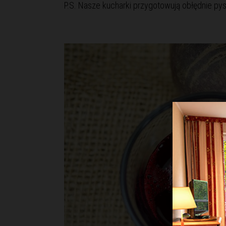
P.S. Nasze kucharki przygotowują obłędnie pys