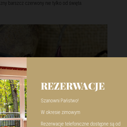
zny barszcz czerwony nie tylko od święta.
REZERWACJE
Szanowni Państwo!
W okresie zimowym
Rezerwacje telefoniczne dostępne są od