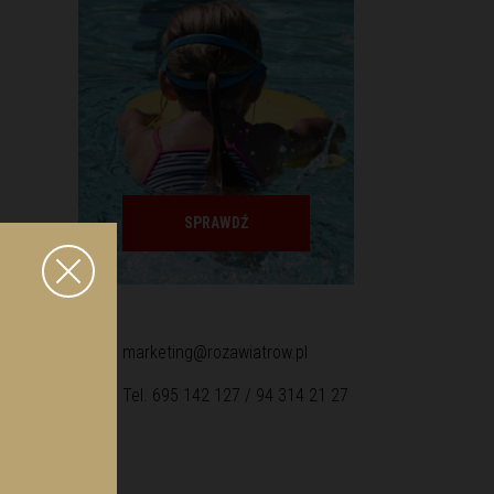
SPRAWDŹ
marketing@rozawiatrow.pl
Tel. 695 142 127 / 94 314 21 27