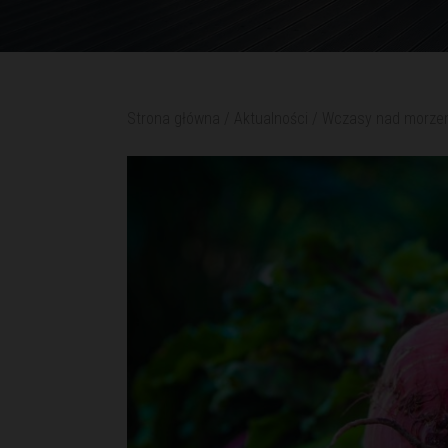
Strona główna
/
Aktualności
/
Wczasy nad morzem