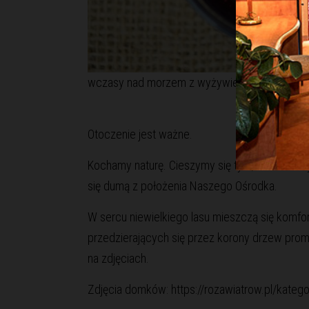
wczasy nad morzem z wyżywieniem szwedzki 
Otoczenie jest ważne.
Kochamy naturę. Cieszymy się tym, że możemy
się dumą z położenia Naszego Ośrodka.
W sercu niewielkiego lasu mieszczą się komfo
przedzierających się przez korony drzew prom
na zdjęciach.
Zdjęcia domków:
https://rozawiatrow.pl/kate