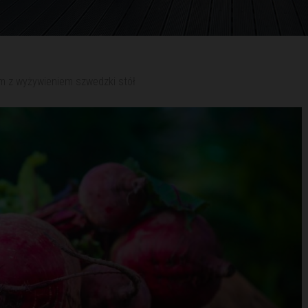
 z wyżywieniem szwedzki stół