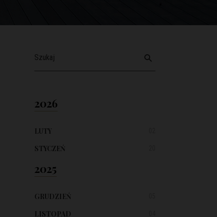
2026
LUTY
02
STYCZEŃ
20
2025
GRUDZIEŃ
05
LISTOPAD
04