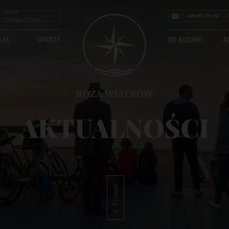
GRUPY
+48 693 396 053
CA
ZORGANIZOWANE
CJA
OFERTY
OD KUCHNI
A
AKTUALNOŚCI
Przewiń