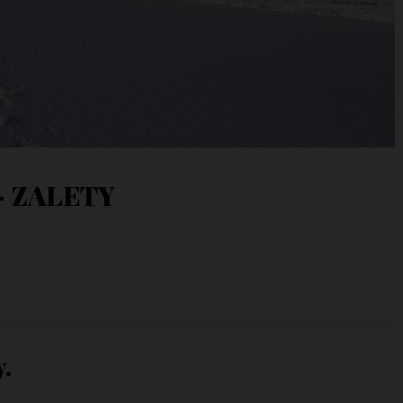
 ZALETY
y.