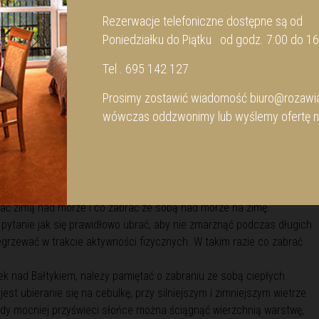
lczy z obniżeniem swojej odporności, a duże stężenie jodu może
Rezerwacje telefoniczne dostępne są od
 Jod zimą nad morzem to klucz do zachowania dobrej kondycji
Poniedziałku do Piątku od godz. 7:00 do 16
h hormonów, poprawia krążenie oraz wspiera prawidłowe
. Chociaż zimowy czas nie pozwala na liczne morskie kąpiele (no
Tel . 695 142 127
ewnością dużo przyjemności dostarczą długie spacery po plaży.
Prosimy zostawić wiadomość
biuro@rozawia
wówczas oddzwonimy lub wyślemy ofertę n
żo przystępniejszymi cenami. Zima nad morzem to okazja
różnorodnych rabatów. Zimowy okres to świetne warunki do uprawiania
alking, jazda na rowerze czy jogging. Wiele hoteli oferuje również
ie we własnym pokoju wybierz się na zewnątrz podziwiać piękne
awią że poczujesz się znacznie lepiej.
ać zimą nad morze i co zabrać ze sobą nad morze na zimę.
pytanie jak się prawidłowo ubrać, aby nie zmarznąć podczas długich
egrzewać w trakcie aktywności fizycznych. W takim razie co zabrać
k nad Bałtykiem, należy pamiętać o zabraniu ze sobą ciepłych
t ubieranie się na cebulkę, przy silniejszym i zimniejszym wietrze
 gdy mocniej przyświeci słońce można ściągnąć wierzchnią warstwę,