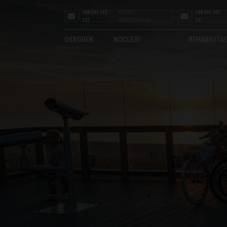
+48 695 142
KLIENCI
+48 943 142
127
INDYWIDUALNI
127
OŚRODEK
NOCLEGI
REHABILITA