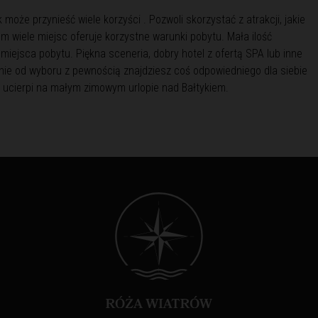
 może przynieść wiele korzyści . Pozwoli skorzystać z atrakcji, jakie
m wiele miejsc oferuje korzystne warunki pobytu. Mała ilość
miejsca pobytu. Piękna sceneria, dobry hotel z ofertą SPA lub inne
nie od wyboru z pewnością znajdziesz coś odpowiedniego dla siebie
e ucierpi na małym zimowym urlopie nad Bałtykiem.