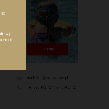
:00 .
trow.pl
a email
SPRAWDŹ
marketing@rozawiatrow.pl
Tel. 695 142 127 / 94 314 21 27