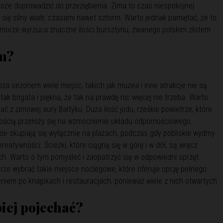
oże doprowadzić do przeziębienia. Zima to czas niespokojnej
się silny wiatr, czasami nawet sztorm. Warto jednak pamiętać, że to
morze wyrzuca znaczne ilości bursztynu, zwanego polskim złotem
em?
oza sezonem wiele miejsc, takich jak muzea i inne atrakcje nie są
tak bogata i piękna, że tak na prawdę nic więcej nie trzeba. Warto
ć z zimowej aury Bałtyku. Duża ilość jodu, rześkie powietrze, które
nością przełoży się na wzmocnienie układu odpornościowego.
ie skupiają się wyłącznie na plażach, podczas gdy pobliskie wydmy
kreatywności. Ścieżki, które ciągną się w górę i w dół, są wręcz
. Warto o tym pomyśleć i zaopatrzyć się w odpowiedni sprzęt.
ze wybrać takie miejsce noclegowe, które oferuje opcję pełnego
niem po knajpkach i restauracjach, ponieważ wiele z nich otwartych
piej pojechać?