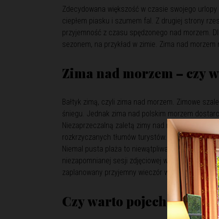
Zdecydowana większość w czasie swojego urlopy w
ciepłem piasku i szumem fal. Z drugiej strony rz
przyjemność z czasu spędzonego nad morzem. Dla
sezonem, na przykład w zimie. Zima nad morzem 
Zima nad morzem – czy w
Bałtyk zimą, czyli zima nad morzem. Zimowe szal
śniegu. Jednak zima nad polskim morzem dostar
Niezaprzeczalną zaletą zimy nad morzem jest cisz
rozkrzyczanych tłumów turystów.
Niemal pusta plaża to niewątpliwa zaleta zimow
niezapomnianej sesji zdjęciowej w świetle zachod
zaplanowany przyjemny wieczór we dwoje, a wokół ni
Czy warto pojechać nad 