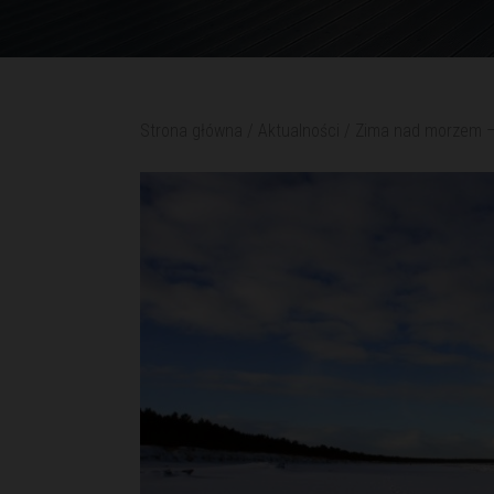
Strona główna
/
Aktualności
/
Zima nad morzem –