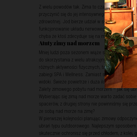
Z wielu powodów tak. Zima to czas kiedy każdy wa
przyczynić się do jej intensywnego wzmocnienia.
zdrowotnej. Jod bierze udział w syntezie ważnyc
funkcjonowanie układu nerwowego oraz metabolizm
chyba że ktoś zdecyduje się na morsowanie), z p
Atuty zimy nad morzem
Mniej ludzi poza sezonem wiąże się również z du
do skorzystania z wielu atrakcyjnych promocji i 
różnych aktywności fizycznych, takich jak nordic w
zabiegi SPA i Wellness. Zamiast siedzieć wyłączn
widoki. Świeże powietrze i duża ilość endorfin, spr
Zalety zimowego pobytu nad morzem – jak się ubr
Wybierając się zimą nad morze warto zadać sobie 
spacerów, z drugiej strony nie powinniśmy się prz
ze sobą nad morze na zimę?
W pierwszej kolejności planując zimowy odpoczyne
ubrań typu outdoorowego. Najlepszym sposobem jes
skutecznie ochronisz się przed chłodem, z kolei,