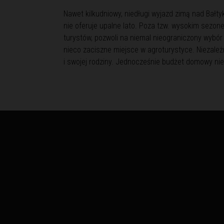
Nawet kilkudniowy, niedługi wyjazd zimą nad Bałtyk
nie oferuje upalne lato. Poza tzw. wysokim sezone
turystów, pozwoli na niemal nieograniczony wybór 
nieco zaciszne miejsce w agroturystyce. Niezależ
i swojej rodziny. Jednocześnie budżet domowy ni