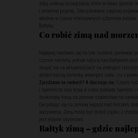
żeby uniknąć przegrzania, które w łatwy sposób m
i zmiennej pogody. Zdecydowanie częściej pojawia 
właśnie w czasie intensywnych sztormów polskie 
Bałtyku.
Co robić zimą nad morz
Najlepiej nastawić się na tzw. outdoor, ponieważ p
czynne niestety, jednak natura nad Bałtykiem jest 
skupić się na aktywnościach na zewnątrz i korzysta
dotleni każdą komórkę wewnątrz ciała., co z pew
Zjeżdżanie na sankach? A dlaczego nie.
Często ludz
i tajemnicze lasy kryją w sobie pokłady tajemnic i 
doskonałą trasą na zimowe szaleństwa na sankach
Decydując się na zimowy wyjazd nad morzem, dobr
wyżywienia. Zimą może być dosyć ciężko z chodze
jest jedynie sezonowo.
Bałtyk zimą – gdzie najle