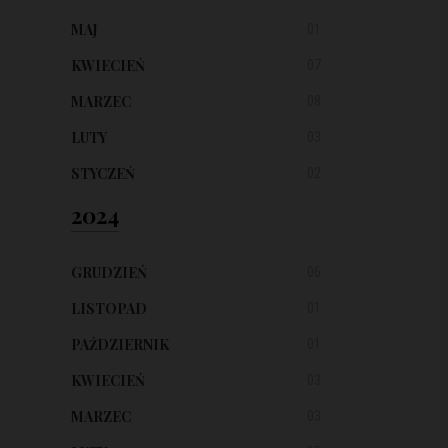
MAJ
01
KWIECIEŃ
07
MARZEC
08
LUTY
03
STYCZEŃ
02
2024
GRUDZIEŃ
06
LISTOPAD
01
PAŹDZIERNIK
01
KWIECIEŃ
03
MARZEC
03