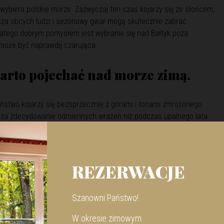
ybiera polskie morze. Zazwyczaj ten czas kojarzy się ze słońcem,
esza obcych ludzi i sezonowy gwar mogą skutecznie zabrać
tego dobrym pomysłem jest wybranie się nad Bałtyk poza
może być naprawdę czarująca.
arto pojechać nad morze zimą.
eństwo kojarzy się bezsprzecznie z górami i tonami zmrożonego
cza zdecydowanie odmiennych wrażeń niż podczas upalnego lata.
a i niczym niezmącony spokój, który związany jest z brakiem
ego pobytu nad morzem. Jest doskonałym pomysłem na zrealizowanie
zącego słońca. Chyba nie ma nic bardziej denerwującego jak
REZERWACJE
c tylko dziecięce krzyki, niezliczona ilość parawanów i ludzi.
Szanowni Państwo!
morze zimą?
W okresie zimowym