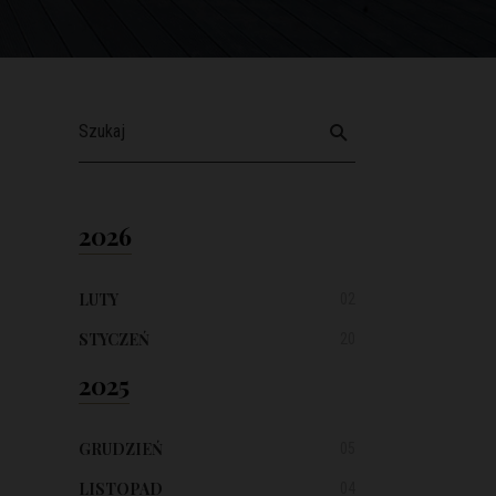
2026
LUTY
02
STYCZEŃ
20
2025
GRUDZIEŃ
05
LISTOPAD
04