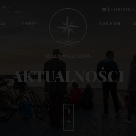
GRUPY
+48 693 396 053
CA
ZORGANIZOWANE
CJA
OFERTY
OD KUCHNI
A
AKTUALNOŚCI
Przewiń