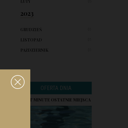
LUTY
05
2023
GRUDZIEŃ
01
LISTOPAD
01
PAŹDZIERNIK
01
OFERTA DNIA
LAST MINUTE OSTATNIE MIEJSCA