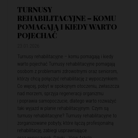
TURNUSY
REHABILITACYJNE – KOMU
POMAGAJĄ I KIEDY WARTO
POJECHAĆ
23.01.2026
Turnusy rehabilitacyjne – komu pomagają i kiedy
warto pojechać Turnusy rehabilitacyjne pomagają
osobom z problemami zdrowotnymi oraz seniorom,
którzy chcą połączyć rehabilitację z wypoczynkiem.
Co więcej, pobyt w spokojnym otoczeniu, zwłaszcza
nad morzem, sprzyja regeneracji organizmu
i poprawia samopoczucie, dlatego warto rozważyć
taki wyjazd w planie rehabilitacyjnym. Czym są
turnusy rehabilitacyjne? Turnusy rehabilitacyjne to
zorganizowane pobyty, które łączą profesjonalną
rehabilitację, zabiegi usprawniające
oraz wypoczynek. Dzięki…
View Article