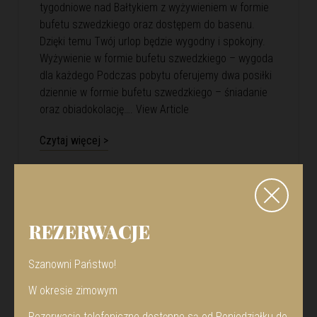
tygodniowe nad Bałtykiem z wyżywieniem w formie
bufetu szwedzkiego oraz dostępem do basenu.
Dzięki temu Twój urlop będzie wygodny i spokojny.
Wyżywienie w formie bufetu szwedzkiego – wygoda
dla każdego Podczas pobytu oferujemy dwa posiłki
dziennie w formie bufetu szwedzkiego – śniadanie
oraz obiadokolację….
View Article
Czytaj więcej >
REZERWACJE
Szanowni Państwo!
W okresie zimowym
Rezerwacje telefoniczne dostępne są od Poniedziałku do