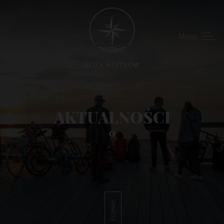
Menu
AKTUALNOŚCI
0
Przewiń