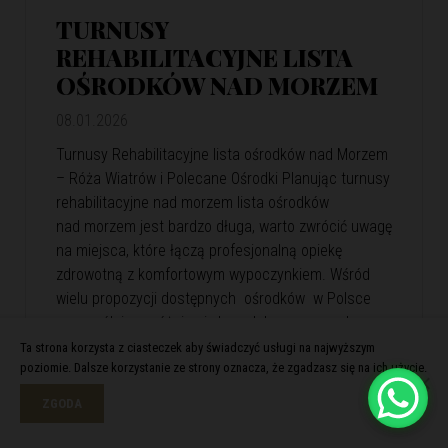
TURNUSY
REHABILITACYJNE LISTA
OŚRODKÓW NAD MORZEM
08.01.2026
Turnusy Rehabilitacyjne lista ośrodków nad Morzem
– Róża Wiatrów i Polecane Ośrodki Planując turnusy
rehabilitacyjne nad morzem lista ośrodków
nad morzem jest bardzo długa, warto zwrócić uwagę
na miejsca, które łączą profesjonalną opiekę
zdrowotną z komfortowym wypoczynkiem. Wśród
wielu propozycji dostępnych ośrodków w Polsce
szczególnie wyróżnia się kompleks wypoczynkowy
Róża Wiatrów. Oferuje skuteczną rehabilitację
Ta strona korzysta z ciasteczek aby świadczyć usługi na najwyższym
poziomie. Dalsze korzystanie ze strony oznacza, że zgadzasz się na ich użycie.
i relaks w malowniczej nadmorskiej scenerii. Róża
Wiatrów – Komfortowa…
View Article
ZGODA
Czytaj więcej >