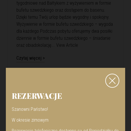
tygodniowe nad Bałtykiem z wyżywieniem w formie
bufetu szwedzkiego oraz dostępem do basenu.
Dzięki temu Twój urlop będzie wygodny i spokojny.
Wyżywienie w formie bufetu szwedzkiego – wygoda
dla każdego Podczas pobytu oferujemy dwa posiłki
dziennie w formie bufetu szwedzkiego – śniadanie
oraz obiadokolację….
View Article
Czytaj więcej >
REZERWACJE
Szanowni Państwo!
W okresie zimowym
Rezerwacje telefoniczne dostępne są od Poniedziałku do