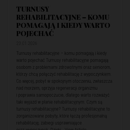
TURNUSY
REHABILITACYJNE – KOMU
POMAGAJĄ I KIEDY WARTO
POJECHAĆ
23.01.2026
Turnusy rehabilitacyjne – komu pomagają i kiedy
warto pojechać Turnusy rehabilitacyjne pomagają
osobom z problemami zdrowotnymi oraz seniorom,
którzy chcą połączyć rehabilitację z wypoczynkiem.
Co więcej, pobyt w spokojnym otoczeniu, zwłaszcza
nad morzem, sprzyja regeneracji organizmu
i poprawia samopoczucie, dlatego warto rozważyć
taki wyjazd w planie rehabilitacyjnym. Czym są
turnusy rehabilitacyjne? Turnusy rehabilitacyjne to
zorganizowane pobyty, które łączą profesjonalną
rehabilitację, zabiegi usprawniające
oraz wypoczynek. Dzięki…
View Article