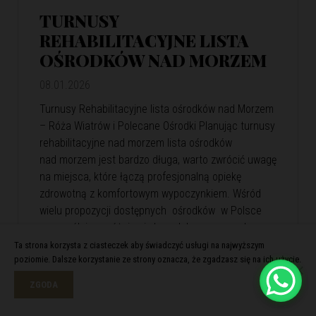
TURNUSY
REHABILITACYJNE LISTA
OŚRODKÓW NAD MORZEM
08.01.2026
Turnusy Rehabilitacyjne lista ośrodków nad Morzem
– Róża Wiatrów i Polecane Ośrodki Planując turnusy
rehabilitacyjne nad morzem lista ośrodków
nad morzem jest bardzo długa, warto zwrócić uwagę
na miejsca, które łączą profesjonalną opiekę
zdrowotną z komfortowym wypoczynkiem. Wśród
wielu propozycji dostępnych ośrodków w Polsce
szczególnie wyróżnia się kompleks wypoczynkowy
Róża Wiatrów. Oferuje skuteczną rehabilitację
Ta strona korzysta z ciasteczek aby świadczyć usługi na najwyższym
poziomie. Dalsze korzystanie ze strony oznacza, że zgadzasz się na ich użycie.
i relaks w malowniczej nadmorskiej scenerii. Róża
Wiatrów – Komfortowa…
View Article
ZGODA
Czytaj więcej >