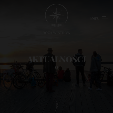
Menu
AKTUALNOŚCI
0
Przewiń