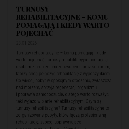
TURNUSY
REHABILITACYJNE – KOMU
POMAGAJĄ I KIEDY WARTO
POJECHAĆ
23.01.2026
Turnusy rehabilitacyjne – komu pomagają i kiedy
warto pojechać Turnusy rehabilitacyjne pomagają
osobom z problemami zdrowotnymi oraz seniorom,
którzy chcą połączyć rehabilitację z wypoczynkiem.
Co więcej, pobyt w spokojnym otoczeniu, zwłaszcza
nad morzem, sprzyja regeneracji organizmu
i poprawia samopoczucie, dlatego warto rozważyć
taki wyjazd w planie rehabilitacyjnym. Czym są
turnusy rehabilitacyjne? Turnusy rehabilitacyjne to
zorganizowane pobyty, które łączą profesjonalną
rehabilitację, zabiegi usprawniające
oraz wypoczynek. Dzięki…
View Article