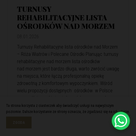
TURNUSY
REHABILITACYJNE LISTA
OŚRODKÓW NAD MORZEM
08.01.2026
Turnusy Rehabilitacyjne lista ośrodków nad Morzem
– Róża Wiatrów i Polecane Ośrodki Planując turnusy
rehabilitacyjne nad morzem lista ośrodków
nad morzem jest bardzo długa, warto zwrócić uwagę
na miejsca, które łączą profesjonalną opiekę
zdrowotną z komfortowym wypoczynkiem. Wśród
wielu propozycji dostępnych ośrodków w Polsce
szczególnie wyróżnia się kompleks wypoczynkowy
Róża Wiatrów. Oferuje skuteczną rehabilitację
Ta strona korzysta z ciasteczek aby świadczyć usługi na najwyższym
poziomie. Dalsze korzystanie ze strony oznacza, że zgadzasz się na ich użycie.
i relaks w malowniczej nadmorskiej scenerii. Róża
Wiatrów – Komfortowa…
View Article
ZGODA
Czytaj więcej >