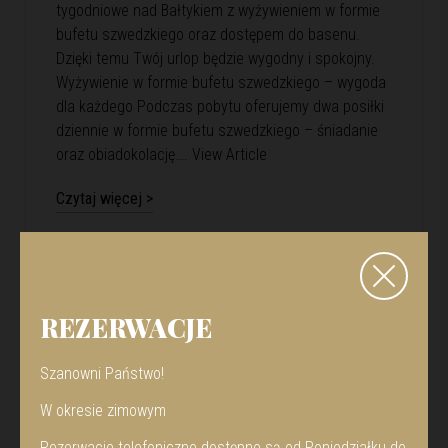
tygodniowe nad Bałtykiem z wyżywieniem w formie
bufetu szwedzkiego oraz dostępem do basenu.
Dzięki temu Twój urlop będzie wygodny i spokojny.
Wyżywienie w formie bufetu szwedzkiego – wygoda
dla każdego Podczas pobytu oferujemy dwa posiłki
dziennie w formie bufetu szwedzkiego – śniadanie
oraz obiadokolację….
View Article
Czytaj więcej >
REZERWACJE
Szanowni Państwo!
W okresie zimowym
Rezerwacje telefoniczne dostępne są od Poniedziałku do