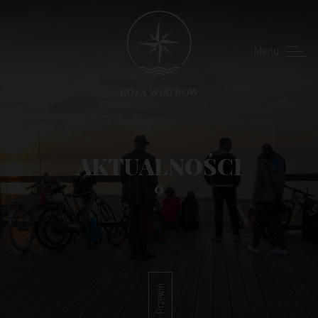
Menu
AKTUALNOŚCI
0
Przewiń