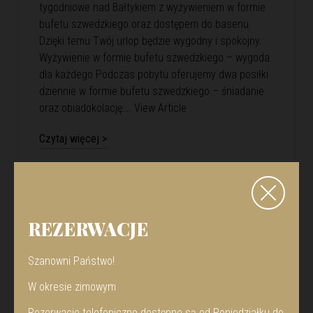
tygodniowe nad Bałtykiem z wyżywieniem w formie
bufetu szwedzkiego oraz dostępem do basenu.
Dzięki temu Twój urlop będzie wygodny i spokojny.
Wyżywienie w formie bufetu szwedzkiego – wygoda
dla każdego Podczas pobytu oferujemy dwa posiłki
dziennie w formie bufetu szwedzkiego – śniadanie
oraz obiadokolację….
View Article
Czytaj więcej >
REZERWACJE
Szanowni Państwo!
W okresie zimowym
Rezerwacje telefoniczne dostępne są od Poniedziałku do