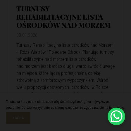
TURNUSY
REHABILITACYJNE LISTA
OŚRODKÓW NAD MORZEM
08.01.2026
Turnusy Rehabilitacyjne lista ośrodków nad Morzem
– Róża Wiatrów i Polecane Ośrodki Planując turnusy
rehabilitacyjne nad morzem lista ośrodków
nad morzem jest bardzo długa, warto zwrócić uwagę
na miejsca, które łączą profesjonalną opiekę
zdrowotną z komfortowym wypoczynkiem. Wśród
wielu propozycji dostępnych ośrodków w Polsce
szczególnie wyróżnia się kompleks wypoczynkowy
Róża Wiatrów. Oferuje skuteczną rehabilitację
Ta strona korzysta z ciasteczek aby świadczyć usługi na najwyższym
poziomie. Dalsze korzystanie ze strony oznacza, że zgadzasz się na ich użycie.
i relaks w malowniczej nadmorskiej scenerii. Róża
Wiatrów – Komfortowa…
View Article
ZGODA
Czytaj więcej >