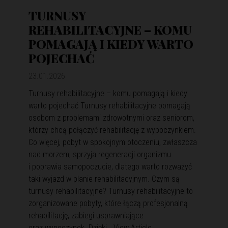
TURNUSY
REHABILITACYJNE – KOMU
POMAGAJĄ I KIEDY WARTO
POJECHAĆ
23.01.2026
Turnusy rehabilitacyjne – komu pomagają i kiedy
warto pojechać Turnusy rehabilitacyjne pomagają
osobom z problemami zdrowotnymi oraz seniorom,
którzy chcą połączyć rehabilitację z wypoczynkiem.
Co więcej, pobyt w spokojnym otoczeniu, zwłaszcza
nad morzem, sprzyja regeneracji organizmu
i poprawia samopoczucie, dlatego warto rozważyć
taki wyjazd w planie rehabilitacyjnym. Czym są
turnusy rehabilitacyjne? Turnusy rehabilitacyjne to
zorganizowane pobyty, które łączą profesjonalną
rehabilitację, zabiegi usprawniające
oraz wypoczynek. Dzięki…
View Article