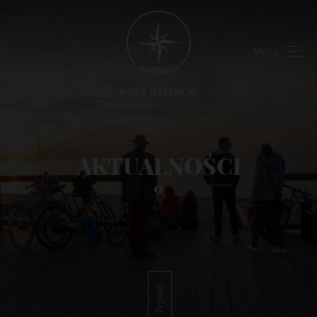
Menu
AKTUALNOŚCI
0
Przewiń