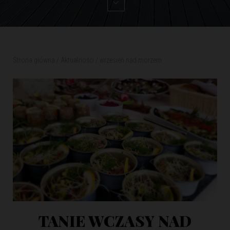
Strona główna
/
Aktualności
/
wrzesień nad morzem
TANIE WCZASY NAD