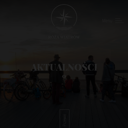
Menu
AKTUALNOŚCI
0
Przewiń