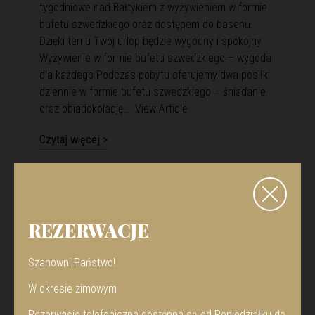
tygodniowe nad Bałtykiem z wyżywieniem w formie
bufetu szwedzkiego oraz dostępem do basenu.
Dzięki temu Twój urlop będzie wygodny i spokojny.
Wyżywienie w formie bufetu szwedzkiego – wygoda
dla każdego Podczas pobytu oferujemy dwa posiłki
dziennie w formie bufetu szwedzkiego – śniadanie
oraz obiadokolację….
View Article
Czytaj więcej >
REZERWACJE
Szanowni Państwo!
W okresie zimowym
Rezerwacje telefoniczne dostępne są od Poniedziałku do