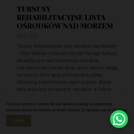
TURNUSY
REHABILITACYJNE LISTA
OŚRODKÓW NAD MORZEM
08.01.2026
Turnusy Rehabilitacyjne lista ośrodków nad Morzem
– Róża Wiatrów i Polecane Ośrodki Planując turnusy
rehabilitacyjne nad morzem lista ośrodków
nad morzem jest bardzo długa, warto zwrócić uwagę
na miejsca, które łączą profesjonalną opiekę
zdrowotną z komfortowym wypoczynkiem. Wśród
wielu propozycji dostępnych ośrodków w Polsce
szczególnie wyróżnia się kompleks wypoczynkowy
Róża Wiatrów. Oferuje skuteczną rehabilitację
Ta strona korzysta z ciasteczek aby świadczyć usługi na najwyższym
poziomie. Dalsze korzystanie ze strony oznacza, że zgadzasz się na ich użycie.
i relaks w malowniczej nadmorskiej scenerii. Róża
Wiatrów – Komfortowa…
View Article
ZGODA
Czytaj więcej >