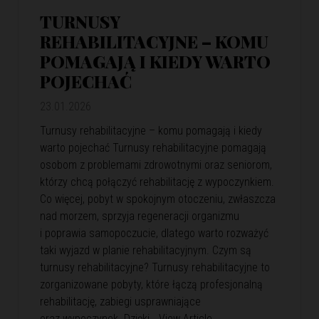
TURNUSY
REHABILITACYJNE – KOMU
POMAGAJĄ I KIEDY WARTO
POJECHAĆ
23.01.2026
Turnusy rehabilitacyjne – komu pomagają i kiedy
warto pojechać Turnusy rehabilitacyjne pomagają
osobom z problemami zdrowotnymi oraz seniorom,
którzy chcą połączyć rehabilitację z wypoczynkiem.
Co więcej, pobyt w spokojnym otoczeniu, zwłaszcza
nad morzem, sprzyja regeneracji organizmu
i poprawia samopoczucie, dlatego warto rozważyć
taki wyjazd w planie rehabilitacyjnym. Czym są
turnusy rehabilitacyjne? Turnusy rehabilitacyjne to
zorganizowane pobyty, które łączą profesjonalną
rehabilitację, zabiegi usprawniające
oraz wypoczynek. Dzięki…
View Article